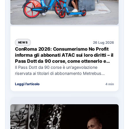
26 Lug 2026
NEWS
ConRoma 2026: Consumerismo No Profit
informa gli abbonati ATAC sui loro diritti – il
Pass Dott da 90 corse, come ottenerlo e
cosa spetta in caso di disservizi
Il Pass Dott da 90 corse è un'agevolazione
riservata ai titolari di abbonamento Metrebus
annuale ATAC e rappresenta…
Leggi l'articolo
4 min