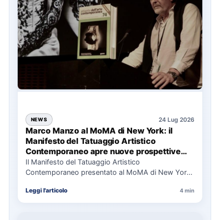
24 Lug 2026
NEWS
Marco Manzo al MoMA di New York: il
Manifesto del Tatuaggio Artistico
Contemporaneo apre nuove prospettive
per il collezionismo
Il Manifesto del Tatuaggio Artistico
Contemporaneo presentato al MoMA di New York
La presentazione del Manifesto del Tatuaggio…
Leggi l'articolo
4 min