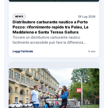
29 Lug 2026
NEWS
Distributore carburante nautico a Porto
Pozzo: rifornimento rapido tra Palau, La
Maddalena e Santa Teresa Gallura
Trovare un distributore carburante nautico
facilmente accessibile può fare la differenza
nell’organizzazione di una giornata in mare,
Leggi l'articolo
5 min
soprattutto…