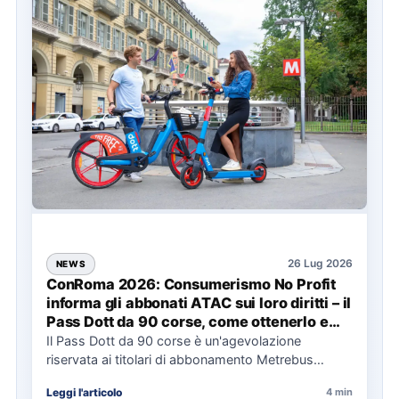
26 Lug 2026
NEWS
ConRoma 2026: Consumerismo No Profit
informa gli abbonati ATAC sui loro diritti – il
Pass Dott da 90 corse, come ottenerlo e
cosa spetta in caso di disservizi
Il Pass Dott da 90 corse è un'agevolazione
riservata ai titolari di abbonamento Metrebus
annuale ATAC e rappresenta…
Leggi l'articolo
4 min