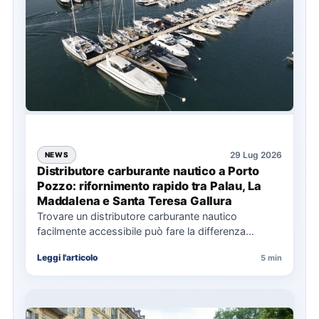
29 Lug 2026
NEWS
Distributore carburante nautico a Porto
Pozzo: rifornimento rapido tra Palau, La
Maddalena e Santa Teresa Gallura
Trovare un distributore carburante nautico
facilmente accessibile può fare la differenza
nell’organizzazione di una giornata in mare,
Leggi l'articolo
5 min
soprattutto…