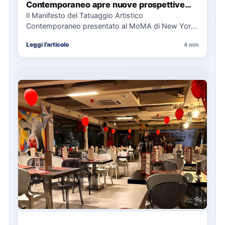
Contemporaneo apre nuove prospettive
per il collezionismo
Il Manifesto del Tatuaggio Artistico
Contemporaneo presentato al MoMA di New York
La presentazione del Manifesto del Tatuaggio…
Leggi l'articolo
4 min