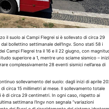
 il suolo ai Campi Flegrei si è sollevato di circa 29
dal bollettino settimanale dell’Ingv. Sono stati 58 i
a dei Campi Flegrei tra il 16 e il 22 giugno, con magnit
itudo superiore a 1, mentre uno sciame sismico – iniz
trare complessivamente 28 eventi sismici nell’area di
 continuo sollevamento del suolo: dagli inizi di aprile 20
 circa 15 millimetri al mese. Il sollevamento totale
è di circa 29 centimetri. In ogni caso, rispetto ai
ultima settimana l’Ingv non segnala “variazioni
mento dei flussi e di riscaldamento del sistema idroterm