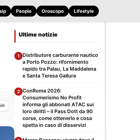
sip
People
Oroscopo
Lifestyle
Ultime notizie
Distributore carburante nautico
1
a Porto Pozzo: rifornimento
rapido tra Palau, La Maddalena
e Santa Teresa Gallura
ConRoma 2026:
2
Consumerismo No Profit
informa gli abbonati ATAC sui
idi
loro diritti – il Pass Dott da 90
corse, come ottenerlo e cosa
spetta in caso di disservizi
Marco Bassano: vivere dove il