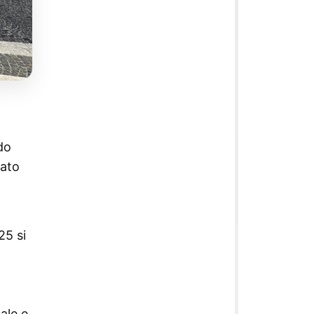
udo
iato
25 si
ale e