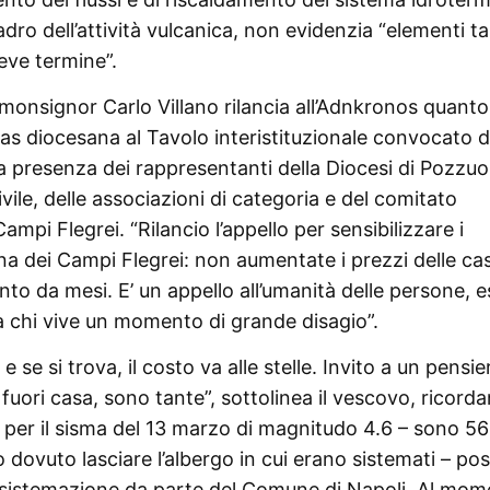
uadro dell’attività vulcanica, non evidenzia “elementi ta
reve termine”.
 monsignor Carlo Villano rilancia all’Adnkronos quanto
tas diocesana al Tavolo interistituzionale convocato d
la presenza dei rappresentanti della Diocesi di Pozzuol
ile, delle associazioni di categoria e del comitato
mpi Flegrei. “Rilancio l’appello per sensibilizzare i
zona dei Campi Flegrei: non aumentate i prezzi delle ca
nto da mesi. E’ un appello all’umanità delle persone, 
a chi vive un momento di grande disagio”.
se si trova, il costo va alle stelle. Invito a un pensie
 fuori casa, sono tante”, sottolinea il vescovo, ricord
oli per il sisma del 13 marzo di magnitudo 4.6 – sono 56
dovuto lasciare l’albergo in cui erano sistemati – po
a sistemazione da parte del Comune di Napoli. Al mo