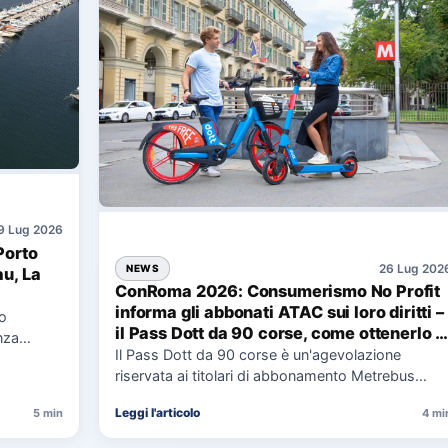
9 Lug 2026
Porto
26 Lug 202
NEWS
au, La
ConRoma 2026: Consumerismo No Profit
informa gli abbonati ATAC sui loro diritti –
co
il Pass Dott da 90 corse, come ottenerlo e
nza
cosa spetta in caso di disservizi
Il Pass Dott da 90 corse è un'agevolazione
e,
riservata ai titolari di abbonamento Metrebus
annuale ATAC e rappresenta…
Leggi l'articolo
5 min
4 mi