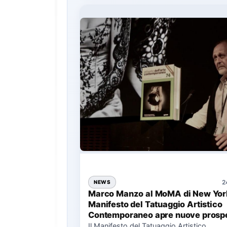
2
NEWS
Marco Manzo al MoMA di New York
Manifesto del Tatuaggio Artistico
Contemporaneo apre nuove prospe
per il collezionismo
Il Manifesto del Tatuaggio Artistico