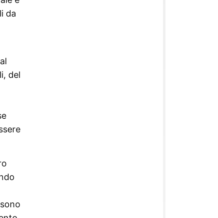
li da
al
i, del
se
essere
ro
ando
ssono
mento