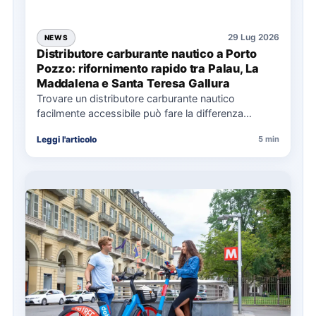
29 Lug 2026
NEWS
Distributore carburante nautico a Porto
Pozzo: rifornimento rapido tra Palau, La
Maddalena e Santa Teresa Gallura
Trovare un distributore carburante nautico
facilmente accessibile può fare la differenza
nell’organizzazione di una giornata in mare,
Leggi l'articolo
5 min
soprattutto…