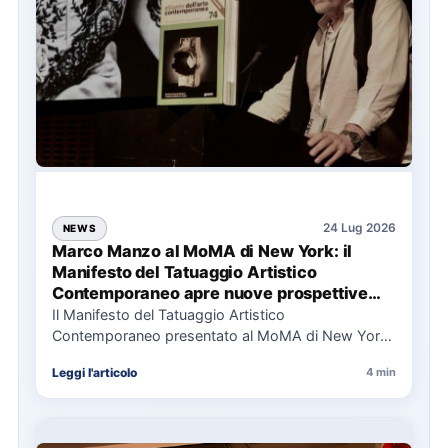
24 Lug 2026
NEWS
Marco Manzo al MoMA di New York: il
Manifesto del Tatuaggio Artistico
Contemporaneo apre nuove prospettive
per il collezionismo
Il Manifesto del Tatuaggio Artistico
Contemporaneo presentato al MoMA di New York
La presentazione del Manifesto del Tatuaggio…
Leggi l'articolo
4 min