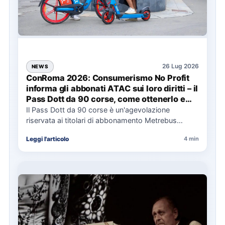
26 Lug 2026
NEWS
ConRoma 2026: Consumerismo No Profit
informa gli abbonati ATAC sui loro diritti – il
Pass Dott da 90 corse, come ottenerlo e
cosa spetta in caso di disservizi
Il Pass Dott da 90 corse è un'agevolazione
riservata ai titolari di abbonamento Metrebus
annuale ATAC e rappresenta…
Leggi l'articolo
4 min