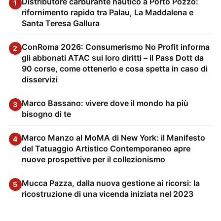
Distributore carburante nautico a Porto Pozzo:
1
rifornimento rapido tra Palau, La Maddalena e
Santa Teresa Gallura
ConRoma 2026: Consumerismo No Profit informa
2
gli abbonati ATAC sui loro diritti – il Pass Dott da
90 corse, come ottenerlo e cosa spetta in caso di
disservizi
Marco Bassano: vivere dove il mondo ha più
3
bisogno di te
Marco Manzo al MoMA di New York: il Manifesto
4
del Tatuaggio Artistico Contemporaneo apre
nuove prospettive per il collezionismo
Mucca Pazza, dalla nuova gestione ai ricorsi: la
5
ricostruzione di una vicenda iniziata nel 2023