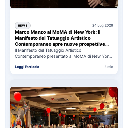
24 Lug 2026
NEWS
Marco Manzo al MoMA di New York: il
Manifesto del Tatuaggio Artistico
Contemporaneo apre nuove prospettive
per il collezionismo
Il Manifesto del Tatuaggio Artistico
Contemporaneo presentato al MoMA di New York
La presentazione del Manifesto del Tatuaggio…
Leggi l'articolo
4 min