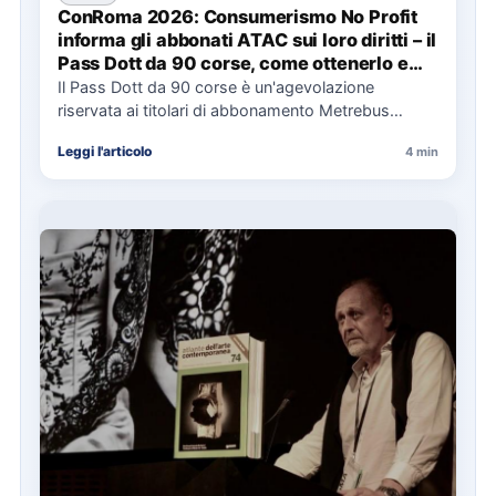
ConRoma 2026: Consumerismo No Profit
informa gli abbonati ATAC sui loro diritti – il
Pass Dott da 90 corse, come ottenerlo e
cosa spetta in caso di disservizi
Il Pass Dott da 90 corse è un'agevolazione
riservata ai titolari di abbonamento Metrebus
annuale ATAC e rappresenta…
Leggi l'articolo
4 min