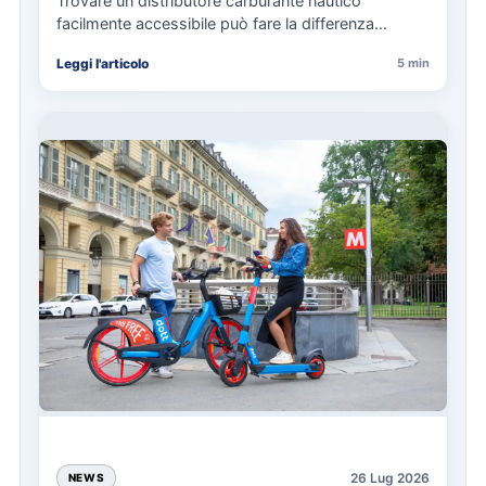
Trovare un distributore carburante nautico
facilmente accessibile può fare la differenza
nell’organizzazione di una giornata in mare,
Leggi l'articolo
5 min
soprattutto…
26 Lug 2026
NEWS