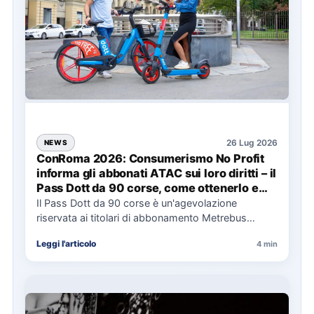
26 Lug 2026
NEWS
ConRoma 2026: Consumerismo No Profit
informa gli abbonati ATAC sui loro diritti – il
Pass Dott da 90 corse, come ottenerlo e
cosa spetta in caso di disservizi
Il Pass Dott da 90 corse è un'agevolazione
riservata ai titolari di abbonamento Metrebus
annuale ATAC e rappresenta…
Leggi l'articolo
4 min