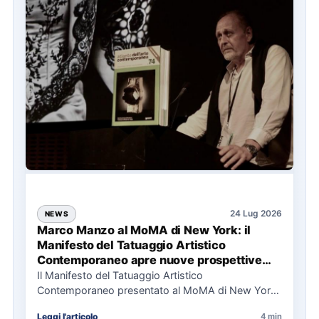
24 Lug 2026
NEWS
Marco Manzo al MoMA di New York: il
Manifesto del Tatuaggio Artistico
Contemporaneo apre nuove prospettive
per il collezionismo
Il Manifesto del Tatuaggio Artistico
Contemporaneo presentato al MoMA di New York
La presentazione del Manifesto del Tatuaggio…
Leggi l'articolo
4 min