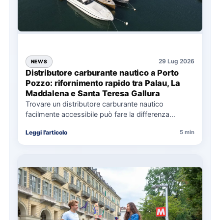
29 Lug 2026
NEWS
Distributore carburante nautico a Porto
Pozzo: rifornimento rapido tra Palau, La
Maddalena e Santa Teresa Gallura
Trovare un distributore carburante nautico
facilmente accessibile può fare la differenza
nell’organizzazione di una giornata in mare,
Leggi l'articolo
5 min
soprattutto…