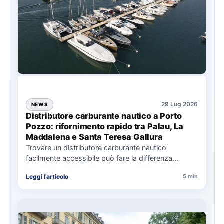
29 Lug 2026
NEWS
Distributore carburante nautico a Porto
Pozzo: rifornimento rapido tra Palau, La
Maddalena e Santa Teresa Gallura
Trovare un distributore carburante nautico
facilmente accessibile può fare la differenza
nell’organizzazione di una giornata in mare,
Leggi l'articolo
5 min
soprattutto…