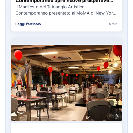
Contemporaneo apre nuove prospettive
per il collezionismo
Il Manifesto del Tatuaggio Artistico
Contemporaneo presentato al MoMA di New York
La presentazione del Manifesto del Tatuaggio…
Leggi l'articolo
4 min