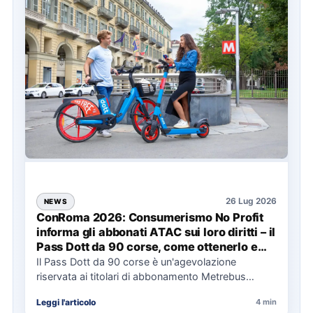
26 Lug 2026
NEWS
ConRoma 2026: Consumerismo No Profit
informa gli abbonati ATAC sui loro diritti – il
Pass Dott da 90 corse, come ottenerlo e
cosa spetta in caso di disservizi
Il Pass Dott da 90 corse è un'agevolazione
riservata ai titolari di abbonamento Metrebus
annuale ATAC e rappresenta…
Leggi l'articolo
4 min