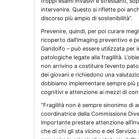
troppi esami invasivi e stressanti, sop
intervenire. Questo si riflette poi anc
discorso più ampio di sostenibilità”.
Prevenire, quindi, per poi curare me
ricoperto dall’imaging preventivo e p
Gandolfo – può essere utilizzata per i
patologiche legate alla fragilità. L’obi
non arrivino a costituire l’evento pato
dei giovani e richiedono una valutaz
dobbiamo implementare sempre più perc
cognitivi e attenzione ai mezzi di cont
“Fragilità non è sempre sinonimo di a
coordinatrice della Commissione Diver
importante prestare attenzione all’in
che di chi gli sta vicino e del Servizi