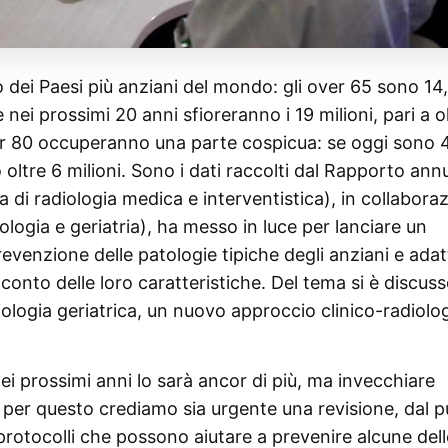
o dei Paesi più anziani del mondo: gli over 65 sono 14
 nei prossimi 20 anni sfioreranno i 19 milioni, pari a o
 over 80 occuperanno una parte cospicua: se oggi sono 
 oltre 6 milioni. Sono i dati raccolti dal Rapporto ann
a di radiologia medica e interventistica), in collabora
ologia e geriatria), ha messo in luce per lanciare un
venzione delle patologie tipiche degli anziani e adat
onto delle loro caratteristiche. Del tema si è discus
logia geriatrica, un nuovo approccio clinico-radiolo
 nei prossimi anni lo sarà ancor di più, ma invecchiare
, per questo crediamo sia urgente una revisione, dal 
 protocolli che possono aiutare a prevenire alcune dell