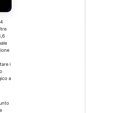
,4
ltre
4,6
uale
zione
tare i
so
gico a
punto
e