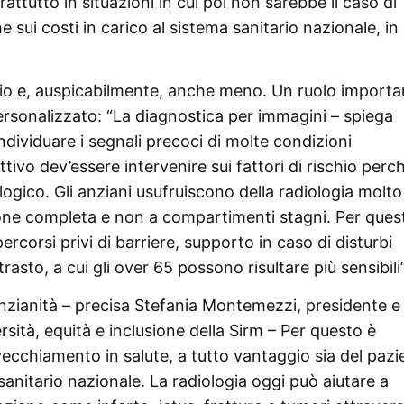
rattutto in situazioni in cui poi non sarebbe il caso di
he sui costi in carico al sistema sanitario nazionale, in
glio e, auspicabilmente, anche meno. Un ruolo importa
ersonalizzato: “La diagnostica per immagini – spiega
ndividuare i segnali precoci di molte condizioni
ettivo dev’essere intervenire sui fattori di rischio perc
logico. Gli anziani usufruiscono della radiologia molto
ione completa e non a compartimenti stagni. Per ques
orsi privi di barriere, supporto in caso di disturbi
rasto, a cui gli over 65 possono risultare più sensibili”
nzianità – precisa Stefania Montemezzi, presidente e
sità, equità e inclusione della Sirm – Per questo è
vecchiamento in salute, a tutto vantaggio sia del pazi
o sanitario nazionale. La radiologia oggi può aiutare a