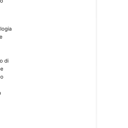
so
logia
e
o di
 e
ro
a