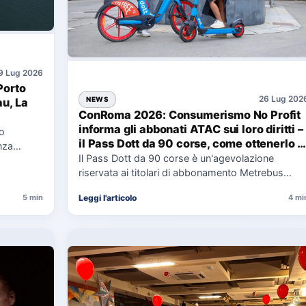
9 Lug 2026
Porto
26 Lug 202
NEWS
au, La
ConRoma 2026: Consumerismo No Profit
informa gli abbonati ATAC sui loro diritti –
co
il Pass Dott da 90 corse, come ottenerlo e
nza
cosa spetta in caso di disservizi
Il Pass Dott da 90 corse è un'agevolazione
e,
riservata ai titolari di abbonamento Metrebus
annuale ATAC e rappresenta…
Leggi l'articolo
5 min
4 mi