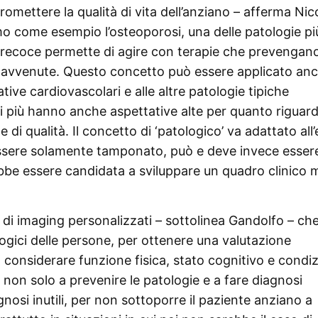
omettere la qualità di vita dell’anziano – afferma Nic
o come esempio l’osteoporosi, una delle patologie pi
 precoce permette di agire con terapie che prevengano
ià avvenute. Questo concetto può essere applicato an
tive cardiovascolari e alle altre patologie tipiche
i più hanno anche aspettative alte per quanto riguard
 di qualità. Il concetto di ‘patologico’ va adattato all’
essere solamente tamponato, può e deve invece esser
bbe essere candidata a sviluppare un quadro clinico 
 di imaging personalizzati – sottolinea Gandolfo – ch
ogici delle persone, per ottenere una valutazione
 considerare funzione fisica, stato cognitivo e condiz
 non solo a prevenire le patologie e a fare diagnosi
osi inutili, per non sottoporre il paziente anziano a