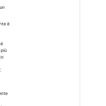
 un
nte è
hé
 più
to
.
ente