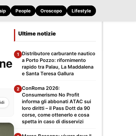
sip
People
Oroscopo
Lifestyle
Ultime notizie
Distributore carburante nautico
1
one
a Porto Pozzo: rifornimento
rapido tra Palau, La Maddalena
e Santa Teresa Gallura
ConRoma 2026:
2
Consumerismo No Profit
informa gli abbonati ATAC sui
idi
loro diritti – il Pass Dott da 90
corse, come ottenerlo e cosa
spetta in caso di disservizi
Marco Bassano: vivere dove il