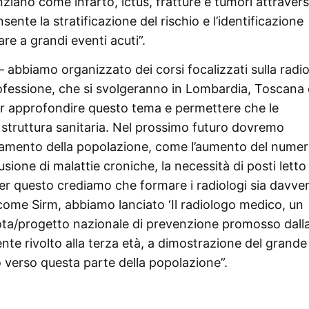
anziano come infarto, ictus, fratture e tumori attraver
sente la stratificazione del rischio e l’identificazione
re a grandi eventi acuti”.
bbiamo organizzato dei corsi focalizzati sulla radio
rofessione, che si svolgeranno in Lombardia, Toscana 
 per approfondire questo tema e permettere che le
 struttura sanitaria. Nel prossimo futuro dovremo
hiamento della popolazione, come l’aumento del numer
sione di malattie croniche, la necessità di posti letto
Per questo crediamo che formare i radiologi sia davve
ome Sirm, abbiamo lanciato ‘Il radiologo medico, un
pilota/progetto nazionale di prevenzione promosso dall
nte rivolto alla terza età, a dimostrazione del grande
verso questa parte della popolazione”.