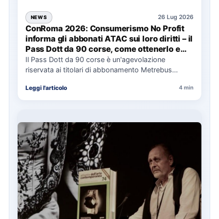
26 Lug 2026
NEWS
ConRoma 2026: Consumerismo No Profit
informa gli abbonati ATAC sui loro diritti – il
Pass Dott da 90 corse, come ottenerlo e
cosa spetta in caso di disservizi
Il Pass Dott da 90 corse è un'agevolazione
riservata ai titolari di abbonamento Metrebus
annuale ATAC e rappresenta…
Leggi l'articolo
4 min