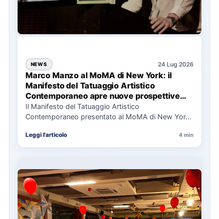
24 Lug 2026
NEWS
Marco Manzo al MoMA di New York: il
Manifesto del Tatuaggio Artistico
Contemporaneo apre nuove prospettive
per il collezionismo
Il Manifesto del Tatuaggio Artistico
Contemporaneo presentato al MoMA di New York
La presentazione del Manifesto del Tatuaggio…
Leggi l'articolo
4 min