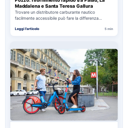
Pozzo: rifornimento rapido tra Palau, La
Maddalena e Santa Teresa Gallura
Trovare un distributore carburante nautico
facilmente accessibile può fare la differenza
nell’organizzazione di una giornata in mare,
Leggi l'articolo
5 min
soprattutto…