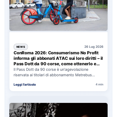
26 Lug 2026
NEWS
ConRoma 2026: Consumerismo No Profit
informa gli abbonati ATAC sui loro diritti – il
Pass Dott da 90 corse, come ottenerlo e
cosa spetta in caso di disservizi
Il Pass Dott da 90 corse è un'agevolazione
riservata ai titolari di abbonamento Metrebus
annuale ATAC e rappresenta…
Leggi l'articolo
4 min