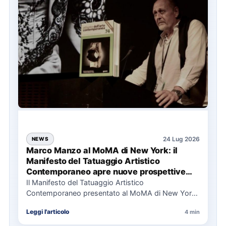
24 Lug 2026
NEWS
Marco Manzo al MoMA di New York: il
Manifesto del Tatuaggio Artistico
Contemporaneo apre nuove prospettive
per il collezionismo
Il Manifesto del Tatuaggio Artistico
Contemporaneo presentato al MoMA di New York
La presentazione del Manifesto del Tatuaggio…
Leggi l'articolo
4 min