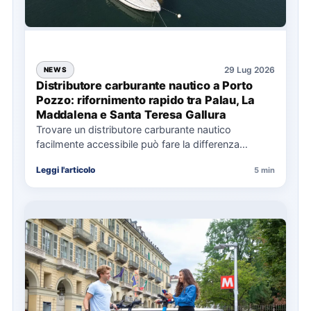
29 Lug 2026
NEWS
Distributore carburante nautico a Porto
Pozzo: rifornimento rapido tra Palau, La
Maddalena e Santa Teresa Gallura
Trovare un distributore carburante nautico
facilmente accessibile può fare la differenza
nell’organizzazione di una giornata in mare,
Leggi l'articolo
5 min
soprattutto…