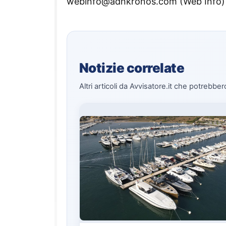
webinfo@adnkronos.com (Web Info)
Notizie correlate
Altri articoli da Avvisatore.it che potrebber