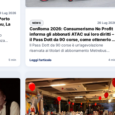
9 Lug 2026
Porto
26 Lug 202
NEWS
au, La
ConRoma 2026: Consumerismo No Profit
informa gli abbonati ATAC sui loro diritti –
co
il Pass Dott da 90 corse, come ottenerlo e
nza
cosa spetta in caso di disservizi
Il Pass Dott da 90 corse è un'agevolazione
e,
riservata ai titolari di abbonamento Metrebus
annuale ATAC e rappresenta…
Leggi l'articolo
5 min
4 mi