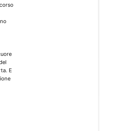
rcorso
nno
cuore
del
ta. E
zione