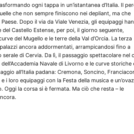
rasformando ogni tappa in un’istantanea d’Italia. Il pe
 quelle che non sempre finiscono nei depliant, ma che
l Paese. Dopo il via da Viale Venezia, gli equipaggi ha
 del Castello Estense, per poi, il giorno seguente,
urve del Mugello e le terre della Val d’Orcia. La terza
 i palazzi ancora addormentati, arrampicandosi fino a
 serale di Cervia. Da lì, il passaggio spettacolare nel 
rno dell’Accademia Navale di Livorno e le curve storiche 
maggio all’Italia padana: Cremona, Soncino, Franciacor
o e i loro equipaggi con la Festa della musica e un’ova
 Oggi la corsa si è fermata. Ma ciò che resta – le
ancora.