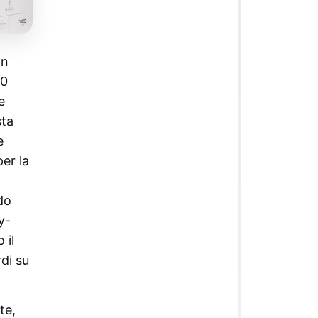
in
00
e
sta
e
per la
do
y-
 il
di su
te,