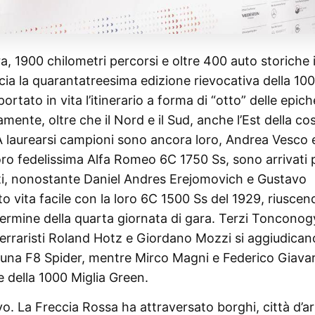
, 1900 chilometri percorsi e oltre 400 auto storiche 
ia la quarantatreesima edizione rievocativa della 10
ortato in vita l’itinerario a forma di “otto” delle epich
ente, oltre che il Nord e il Sud, anche l’Est della co
a. A laurearsi campioni sono ancora loro, Andrea Vesco 
 loro fedelissima Alfa Romeo 6C 1750 Ss, sono arrivati 
tti, nonostante Daniel Andres Erejomovich e Gustavo
to vita facile con la loro 6C 1500 Ss del 1929, riuscen
 termine della quarta giornata di gara. Terzi Tonconog
ferraristi Roland Hotz e Giordano Mozzi si aggiudicano
i una F8 Spider, mentre Mirco Magni e Federico Giavar
e della 1000 Miglia Green.
ivo. La Freccia Rossa ha attraversato borghi, città d’ar