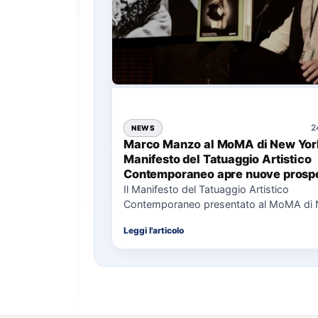
2
NEWS
Marco Manzo al MoMA di New York
Manifesto del Tatuaggio Artistico
Contemporaneo apre nuove prospe
per il collezionismo
Il Manifesto del Tatuaggio Artistico
Contemporaneo presentato al MoMA di
La presentazione del Manifesto del Tat
Leggi l'articolo