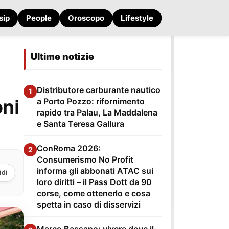
sip
People
Oroscopo
Lifestyle
Ultime notizie
Distributore carburante nautico
1
oni
a Porto Pozzo: rifornimento
rapido tra Palau, La Maddalena
e Santa Teresa Gallura
ConRoma 2026:
2
Consumerismo No Profit
informa gli abbonati ATAC sui
idi
loro diritti – il Pass Dott da 90
corse, come ottenerlo e cosa
spetta in caso di disservizi
Marco Bassano: vivere dove il