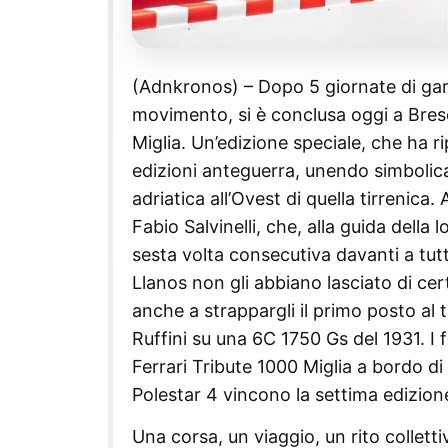
(Adnkronos) – Dopo 5 giornate di gara
movimento, si è conclusa oggi a Bresc
Miglia. Un’edizione speciale, che ha rip
edizioni anteguerra, unendo simbolicam
adriatica all’Ovest di quella tirrenic
Fabio Salvinelli, che, alla guida della
sesta volta consecutiva davanti a tu
Llanos non gli abbiano lasciato di cer
anche a strappargli il primo posto al
Ruffini su una 6C 1750 Gs del 1931. I 
Ferrari Tribute 1000 Miglia a bordo d
Polestar 4 vincono la settima edizion
Una corsa, un viaggio, un rito collett