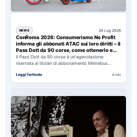
26 Lug 2026
NEWS
ConRoma 2026: Consumerismo No Profit
informa gli abbonati ATAC sui loro diritti – il
Pass Dott da 90 corse, come ottenerlo e
cosa spetta in caso di disservizi
Il Pass Dott da 90 corse è un'agevolazione
riservata ai titolari di abbonamento Metrebus
annuale ATAC e rappresenta…
Leggi l'articolo
4 min