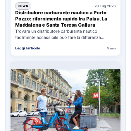
29 Lug 2026
NEWS
Distributore carburante nautico a Porto
Pozzo: rifornimento rapido tra Palau, La
Maddalena e Santa Teresa Gallura
Trovare un distributore carburante nautico
facilmente accessibile può fare la differenza
nell’organizzazione di una giornata in mare,
Leggi l'articolo
5 min
soprattutto…