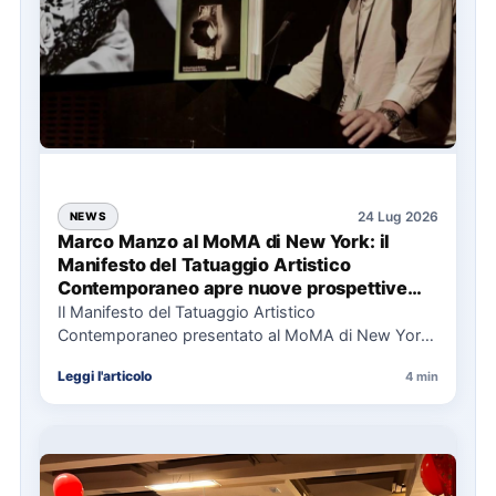
24 Lug 2026
NEWS
Marco Manzo al MoMA di New York: il
Manifesto del Tatuaggio Artistico
Contemporaneo apre nuove prospettive
per il collezionismo
Il Manifesto del Tatuaggio Artistico
Contemporaneo presentato al MoMA di New York
La presentazione del Manifesto del Tatuaggio…
Leggi l'articolo
4 min