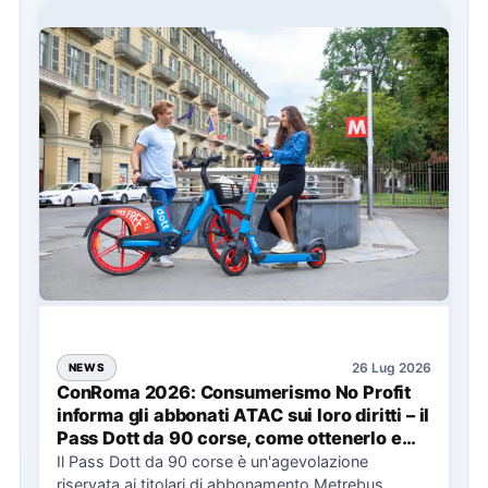
26 Lug 2026
NEWS
ConRoma 2026: Consumerismo No Profit
informa gli abbonati ATAC sui loro diritti – il
Pass Dott da 90 corse, come ottenerlo e
cosa spetta in caso di disservizi
Il Pass Dott da 90 corse è un'agevolazione
riservata ai titolari di abbonamento Metrebus