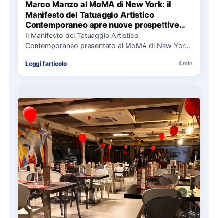
Marco Manzo al MoMA di New York: il
Manifesto del Tatuaggio Artistico
Contemporaneo apre nuove prospettive
per il collezionismo
Il Manifesto del Tatuaggio Artistico
Contemporaneo presentato al MoMA di New York
La presentazione del Manifesto del Tatuaggio…
Leggi l'articolo
4 min