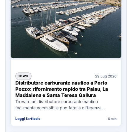
29 Lug 2026
NEWS
Distributore carburante nautico a Porto
Pozzo: rifornimento rapido tra Palau, La
Maddalena e Santa Teresa Gallura
Trovare un distributore carburante nautico
facilmente accessibile può fare la differenza
nell’organizzazione di una giornata in mare,
Leggi l'articolo
5 min
soprattutto…