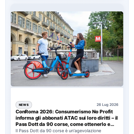
26 Lug 2026
NEWS
ConRoma 2026: Consumerismo No Profit
informa gli abbonati ATAC sui loro diritti – il
Pass Dott da 90 corse, come ottenerlo e
cosa spetta in caso di disservizi
Il Pass Dott da 90 corse è un'agevolazione