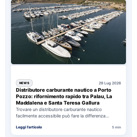
29 Lug 2026
NEWS
Distributore carburante nautico a Porto
Pozzo: rifornimento rapido tra Palau, La
Maddalena e Santa Teresa Gallura
Trovare un distributore carburante nautico
facilmente accessibile può fare la differenza
nell’organizzazione di una giornata in mare,
Leggi l'articolo
5 min
soprattutto…