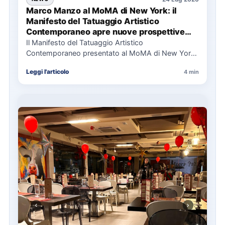
Marco Manzo al MoMA di New York: il
Manifesto del Tatuaggio Artistico
Contemporaneo apre nuove prospettive
per il collezionismo
Il Manifesto del Tatuaggio Artistico
Contemporaneo presentato al MoMA di New York
La presentazione del Manifesto del Tatuaggio…
Leggi l'articolo
4 min