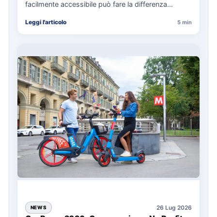
facilmente accessibile può fare la differenza
nell’organizzazione di una giornata in mare,
Leggi l'articolo
5 min
soprattutto…
26 Lug 2026
NEWS