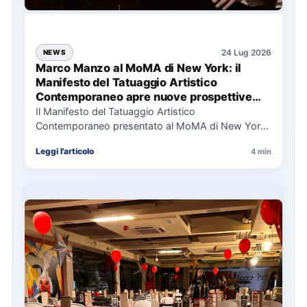
24 Lug 2026
NEWS
Marco Manzo al MoMA di New York: il
Manifesto del Tatuaggio Artistico
Contemporaneo apre nuove prospettive
per il collezionismo
Il Manifesto del Tatuaggio Artistico
Contemporaneo presentato al MoMA di New York
La presentazione del Manifesto del Tatuaggio…
Leggi l'articolo
4 min