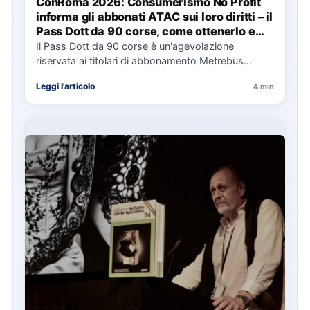
ConRoma 2026: Consumerismo No Profit
informa gli abbonati ATAC sui loro diritti – il
Pass Dott da 90 corse, come ottenerlo e
cosa spetta in caso di disservizi
Il Pass Dott da 90 corse è un'agevolazione
riservata ai titolari di abbonamento Metrebus
annuale ATAC e rappresenta…
Leggi l'articolo
4 min