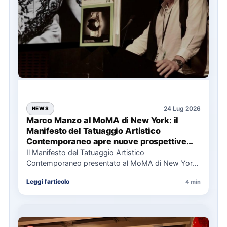
24 Lug 2026
NEWS
Marco Manzo al MoMA di New York: il
Manifesto del Tatuaggio Artistico
Contemporaneo apre nuove prospettive
per il collezionismo
Il Manifesto del Tatuaggio Artistico
Contemporaneo presentato al MoMA di New York
La presentazione del Manifesto del Tatuaggio…
Leggi l'articolo
4 min