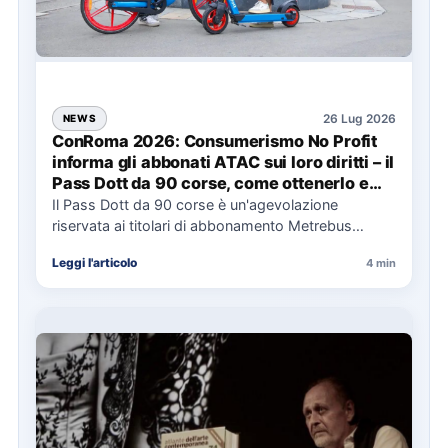
26 Lug 2026
NEWS
ConRoma 2026: Consumerismo No Profit
informa gli abbonati ATAC sui loro diritti – il
Pass Dott da 90 corse, come ottenerlo e
cosa spetta in caso di disservizi
Il Pass Dott da 90 corse è un'agevolazione
riservata ai titolari di abbonamento Metrebus
annuale ATAC e rappresenta…
Leggi l'articolo
4 min