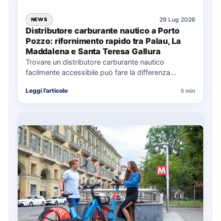
29 Lug 2026
NEWS
Distributore carburante nautico a Porto
Pozzo: rifornimento rapido tra Palau, La
Maddalena e Santa Teresa Gallura
Trovare un distributore carburante nautico
facilmente accessibile può fare la differenza
nell’organizzazione di una giornata in mare,
Leggi l'articolo
5 min
soprattutto…