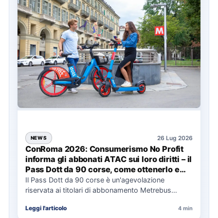
26 Lug 2026
NEWS
ConRoma 2026: Consumerismo No Profit
informa gli abbonati ATAC sui loro diritti – il
Pass Dott da 90 corse, come ottenerlo e
cosa spetta in caso di disservizi
Il Pass Dott da 90 corse è un'agevolazione
riservata ai titolari di abbonamento Metrebus
annuale ATAC e rappresenta…
Leggi l'articolo
4 min