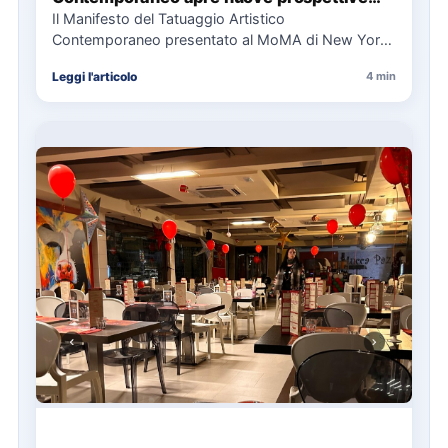
per il collezionismo
Il Manifesto del Tatuaggio Artistico
Contemporaneo presentato al MoMA di New York
La presentazione del Manifesto del Tatuaggio…
Leggi l'articolo
4 min