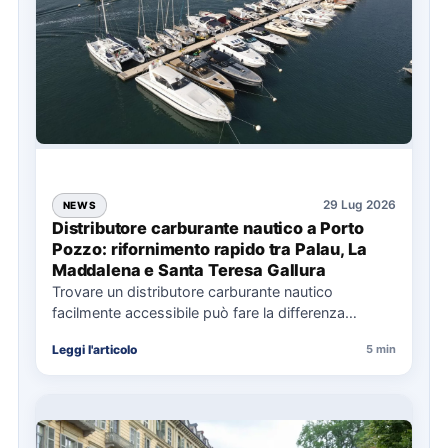
29 Lug 2026
NEWS
Distributore carburante nautico a Porto
Pozzo: rifornimento rapido tra Palau, La
Maddalena e Santa Teresa Gallura
Trovare un distributore carburante nautico
facilmente accessibile può fare la differenza
nell’organizzazione di una giornata in mare,
Leggi l'articolo
5 min
soprattutto…