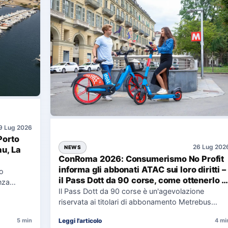
9 Lug 2026
Porto
26 Lug 202
NEWS
au, La
ConRoma 2026: Consumerismo No Profit
informa gli abbonati ATAC sui loro diritti –
co
il Pass Dott da 90 corse, come ottenerlo e
nza
cosa spetta in caso di disservizi
Il Pass Dott da 90 corse è un'agevolazione
e,
riservata ai titolari di abbonamento Metrebus
annuale ATAC e rappresenta…
Leggi l'articolo
5 min
4 mi