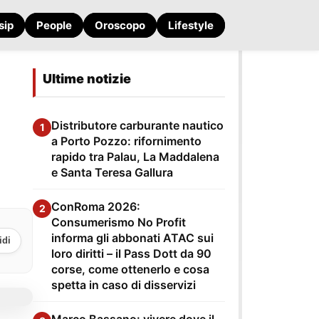
sip
People
Oroscopo
Lifestyle
Ultime notizie
Distributore carburante nautico
1
a Porto Pozzo: rifornimento
rapido tra Palau, La Maddalena
e Santa Teresa Gallura
ConRoma 2026:
2
Consumerismo No Profit
informa gli abbonati ATAC sui
idi
loro diritti – il Pass Dott da 90
corse, come ottenerlo e cosa
spetta in caso di disservizi
Marco Bassano: vivere dove il