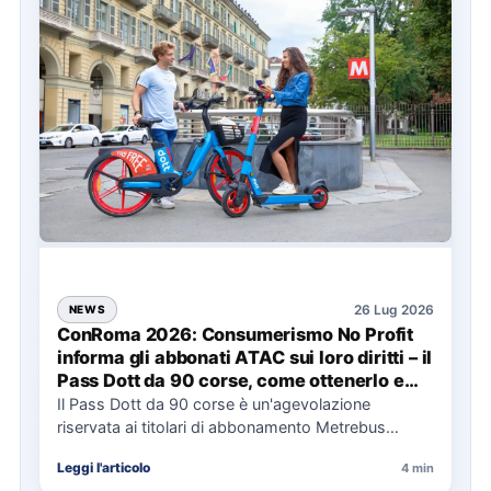
26 Lug 2026
NEWS
ConRoma 2026: Consumerismo No Profit
informa gli abbonati ATAC sui loro diritti – il
Pass Dott da 90 corse, come ottenerlo e
cosa spetta in caso di disservizi
Il Pass Dott da 90 corse è un'agevolazione
riservata ai titolari di abbonamento Metrebus
annuale ATAC e rappresenta…
Leggi l'articolo
4 min