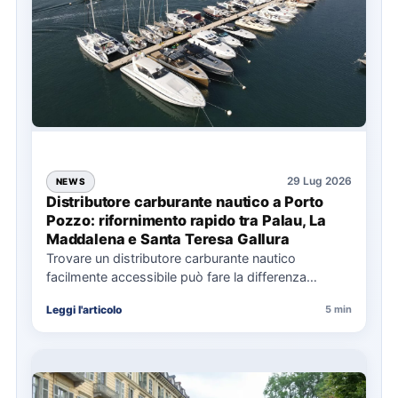
29 Lug 2026
NEWS
Distributore carburante nautico a Porto
Pozzo: rifornimento rapido tra Palau, La
Maddalena e Santa Teresa Gallura
Trovare un distributore carburante nautico
facilmente accessibile può fare la differenza
nell’organizzazione di una giornata in mare,
Leggi l'articolo
5 min
soprattutto…