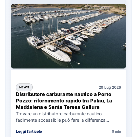
29 Lug 2026
NEWS
Distributore carburante nautico a Porto
Pozzo: rifornimento rapido tra Palau, La
Maddalena e Santa Teresa Gallura
Trovare un distributore carburante nautico
facilmente accessibile può fare la differenza
nell’organizzazione di una giornata in mare,
Leggi l'articolo
5 min
soprattutto…