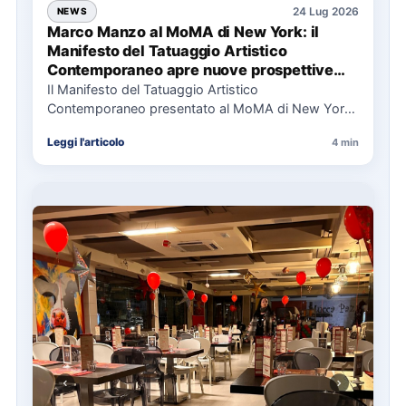
24 Lug 2026
NEWS
Marco Manzo al MoMA di New York: il
Manifesto del Tatuaggio Artistico
Contemporaneo apre nuove prospettive
per il collezionismo
Il Manifesto del Tatuaggio Artistico
Contemporaneo presentato al MoMA di New York
La presentazione del Manifesto del Tatuaggio…
Leggi l'articolo
4 min