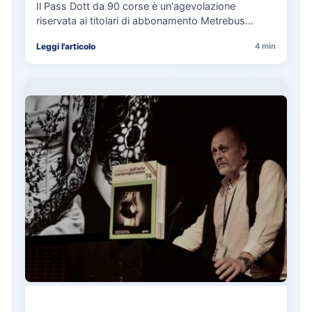
cosa spetta in caso di disservizi
Il Pass Dott da 90 corse è un'agevolazione
riservata ai titolari di abbonamento Metrebus
annuale ATAC e rappresenta…
Leggi l'articolo
4 min