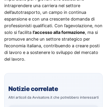
intraprendere una carriera nel settore
dell’autotrasporto, un campo in continua
espansione e con una crescente domanda di
professionisti qualificati. Con l’agevolazione, non
solo si facilita
l’accesso alla formazione
, ma si
promuove anche un settore strategico per
l’economia italiana, contribuendo a creare posti
di lavoro e a sostenere lo sviluppo del mercato
del lavoro.
Notizie correlate
Altri articoli da Avvisatore.it che potrebbero interessarti