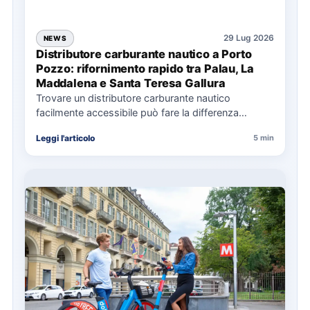
29 Lug 2026
NEWS
Distributore carburante nautico a Porto
Pozzo: rifornimento rapido tra Palau, La
Maddalena e Santa Teresa Gallura
Trovare un distributore carburante nautico
facilmente accessibile può fare la differenza
nell’organizzazione di una giornata in mare,
Leggi l'articolo
5 min
soprattutto…