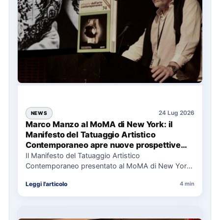
24 Lug 2026
NEWS
Marco Manzo al MoMA di New York: il
Manifesto del Tatuaggio Artistico
Contemporaneo apre nuove prospettive
per il collezionismo
Il Manifesto del Tatuaggio Artistico
Contemporaneo presentato al MoMA di New York
La presentazione del Manifesto del Tatuaggio…
Leggi l'articolo
4 min