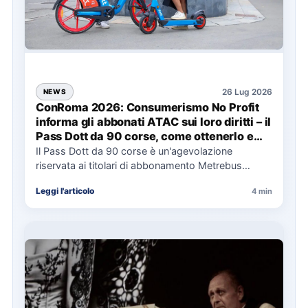
26 Lug 2026
NEWS
ConRoma 2026: Consumerismo No Profit
informa gli abbonati ATAC sui loro diritti – il
Pass Dott da 90 corse, come ottenerlo e
cosa spetta in caso di disservizi
Il Pass Dott da 90 corse è un'agevolazione
riservata ai titolari di abbonamento Metrebus
annuale ATAC e rappresenta…
Leggi l'articolo
4 min