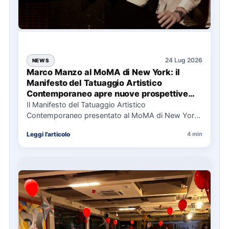
24 Lug 2026
NEWS
Marco Manzo al MoMA di New York: il
Manifesto del Tatuaggio Artistico
Contemporaneo apre nuove prospettive
per il collezionismo
Il Manifesto del Tatuaggio Artistico
Contemporaneo presentato al MoMA di New York
La presentazione del Manifesto del Tatuaggio…
Leggi l'articolo
4 min