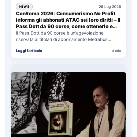
26 Lug 2026
NEWS
ConRoma 2026: Consumerismo No Profit
informa gli abbonati ATAC sui loro diritti – il
Pass Dott da 90 corse, come ottenerlo e
cosa spetta in caso di disservizi
Il Pass Dott da 90 corse è un'agevolazione
riservata ai titolari di abbonamento Metrebus
annuale ATAC e rappresenta…
Leggi l'articolo
4 min