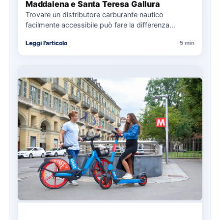
Maddalena e Santa Teresa Gallura
Trovare un distributore carburante nautico
facilmente accessibile può fare la differenza
nell’organizzazione di una giornata in mare,
Leggi l'articolo
5 min
soprattutto…