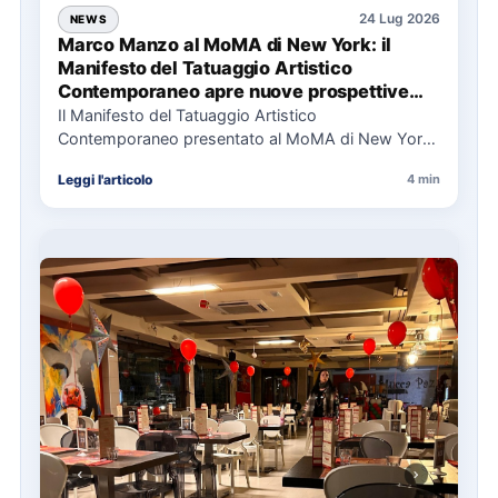
24 Lug 2026
NEWS
Marco Manzo al MoMA di New York: il
Manifesto del Tatuaggio Artistico
Contemporaneo apre nuove prospettive
per il collezionismo
Il Manifesto del Tatuaggio Artistico
Contemporaneo presentato al MoMA di New York
La presentazione del Manifesto del Tatuaggio…
Leggi l'articolo
4 min