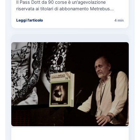
cosa spetta in caso di disservizi
Il Pass Dott da 90 corse è un'agevolazione
riservata ai titolari di abbonamento Metrebus
annuale ATAC e rappresenta…
Leggi l'articolo
4 min