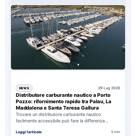
29 Lug 2026
NEWS
Distributore carburante nautico a Porto
Pozzo: rifornimento rapido tra Palau, La
Maddalena e Santa Teresa Gallura
Trovare un distributore carburante nautico
facilmente accessibile può fare la differenza
nell’organizzazione di una giornata in mare,
Leggi l'articolo
5 min
soprattutto…