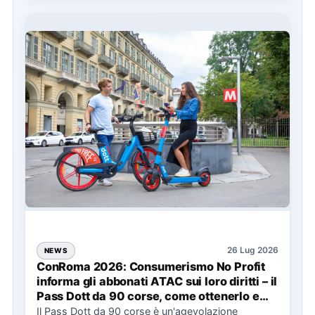
26 Lug 2026
NEWS
ConRoma 2026: Consumerismo No Profit
informa gli abbonati ATAC sui loro diritti – il
Pass Dott da 90 corse, come ottenerlo e
cosa spetta in caso di disservizi
Il Pass Dott da 90 corse è un'agevolazione