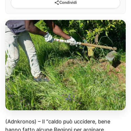
Condividi
(Adnkronos) – Il “caldo può uccidere, bene
hanno fatto alcune Regioni per arginare