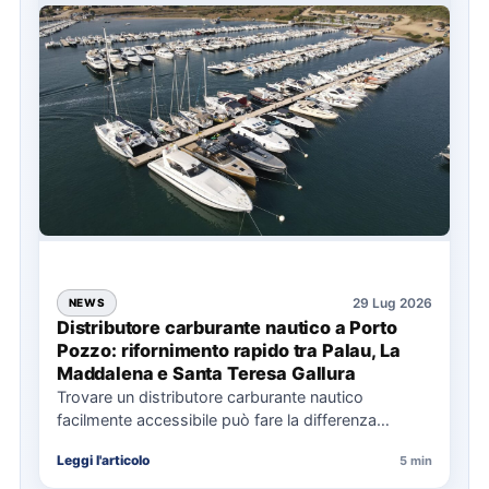
29 Lug 2026
NEWS
Distributore carburante nautico a Porto
Pozzo: rifornimento rapido tra Palau, La
Maddalena e Santa Teresa Gallura
Trovare un distributore carburante nautico
facilmente accessibile può fare la differenza
nell’organizzazione di una giornata in mare,
Leggi l'articolo
5 min
soprattutto…