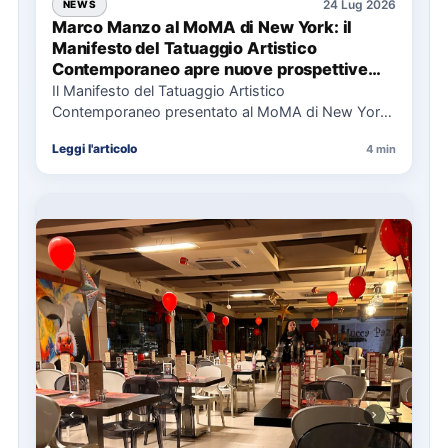
24 Lug 2026
NEWS
Marco Manzo al MoMA di New York: il
Manifesto del Tatuaggio Artistico
Contemporaneo apre nuove prospettive
per il collezionismo
Il Manifesto del Tatuaggio Artistico
Contemporaneo presentato al MoMA di New York
La presentazione del Manifesto del Tatuaggio…
Leggi l'articolo
4 min