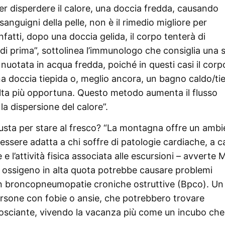
 per disperdere il calore, una doccia fredda, causando
anguigni della pelle, non è il rimedio migliore per
fatti, dopo una doccia gelida, il corpo tenterà di
i di prima”, sottolinea l’immunologo che consiglia una 
uotata in acqua fredda, poiché in questi casi il corpo
a doccia tiepida o, meglio ancora, un bagno caldo/ti
elta più opportuna. Questo metodo aumenta il flusso
la dispersione del calore”.
usta per stare al fresco? “La montagna offre un ambi
ssere adatta a chi soffre di patologie cardiache, a 
e e l’attività fisica associata alle escursioni – avverte M
i ossigeno in alta quota potrebbe causare problemi
n broncopneumopatie croniche ostruttive (Bpco). Un 
ersone con fobie o ansie, che potrebbero trovare
osciante, vivendo la vacanza più come un incubo che