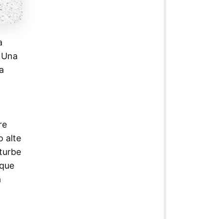
a
. Una
a
re
o alte
 turbe
nque
a