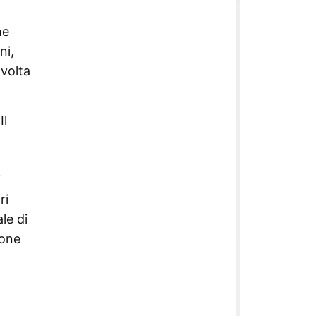
ne
ni,
volta
Il
i
ri
le di
ione