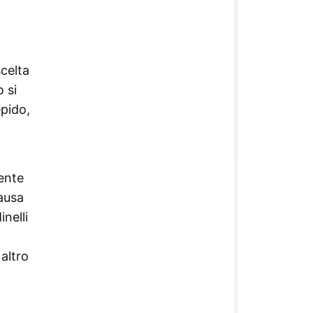
scelta
 si
epido,
ente
causa
inelli
altro