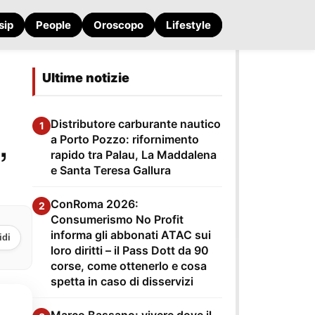
sip
People
Oroscopo
Lifestyle
Ultime notizie
Distributore carburante nautico
1
,
a Porto Pozzo: rifornimento
rapido tra Palau, La Maddalena
e Santa Teresa Gallura
ConRoma 2026:
2
Consumerismo No Profit
informa gli abbonati ATAC sui
idi
loro diritti – il Pass Dott da 90
corse, come ottenerlo e cosa
spetta in caso di disservizi
Marco Bassano: vivere dove il