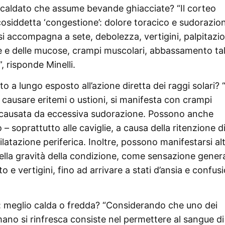
caldato che assume bevande ghiacciate? “Il corteo
 cosiddetta ‘congestione’: dolore toracico e sudorazio
 accompagna a sete, debolezza, vertigini, palpitazio
e e delle mucose, crampi muscolari, abbassamento tal
, risponde Minelli.
a lungo esposto all’azione diretta dei raggi solari? “
 a causare eritemi o ustioni, si manifesta con crampi
io causata da eccessiva sudorazione. Possono anche
 soprattutto alle caviglie, a causa della ritenzione d
latazione periferica. Inoltre, possono manifestarsi alt
della gravità della condizione, come sensazione genera
 e vertigini, fino ad arrivare a stati d’ansia e confus
cia: meglio calda o fredda? “Considerando che uno dei
ano si rinfresca consiste nel permettere al sangue di