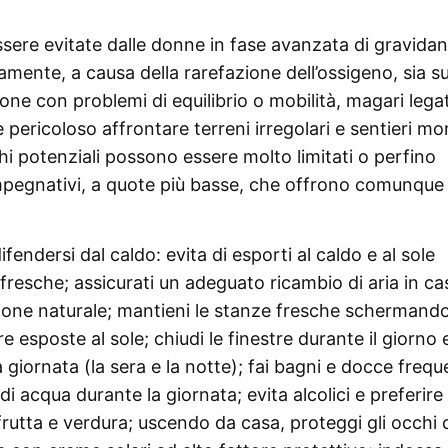
sere evitate dalle donne in fase avanzata di gravidan
vamente, a causa della rarefazione dell’ossigeno, sia su
sone con problemi di equilibrio o mobilità, magari legat
pericoloso affrontare terreni irregolari e sentieri mo
schi potenziali possono essere molto limitati o perfino
mpegnativi, a quote più basse, che offrono comunque
ifendersi dal caldo: evita di esporti al caldo e al sole
ù fresche; assicurati un adeguato ricambio di aria in ca
zione naturale; mantieni le stanze fresche schermand
re esposte al sole; chiudi le finestre durante il giorno 
a giornata (la sera e la notte); fai bagni e docce frequ
 di acqua durante la giornata; evita alcolici e preferire 
tta e verdura; uscendo da casa, proteggi gli occhi 