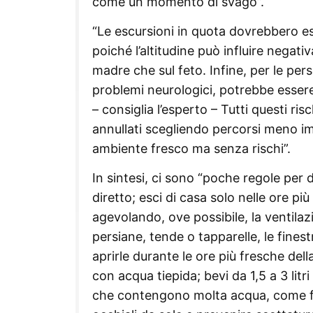
come un momento di svago”.
“Le escursioni in quota dovrebbero es
poiché l’altitudine può influire negati
madre che sul feto. Infine, per le per
problemi neurologici, potrebbe essere 
– consiglia l’esperto – Tutti questi ri
annullati scegliendo percorsi meno i
ambiente fresco ma senza rischi”.
In sintesi, ci sono “poche regole per d
diretto; esci di casa solo nelle ore pi
agevolando, ove possibile, la ventila
persiane, tende o tapparelle, le finest
aprirle durante le ore più fresche dell
con acqua tiepida; bevi da 1,5 a 3 litri
che contengono molta acqua, come fru