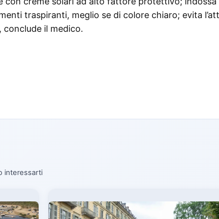
e con creme solari ad alto fattore protettivo; indossa 
menti traspiranti, meglio se di colore chiaro; evita l’att
”, conclude il medico.
o interessarti