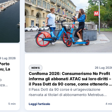
9 Lug 2026
Porto
26 Lug 202
NEWS
au, La
ConRoma 2026: Consumerismo No Profit
informa gli abbonati ATAC sui loro diritti –
co
il Pass Dott da 90 corse, come ottenerlo e
nza
cosa spetta in caso di disservizi
Il Pass Dott da 90 corse è un'agevolazione
e,
riservata ai titolari di abbonamento Metrebus
annuale ATAC e rappresenta…
Leggi l'articolo
5 min
4 mi