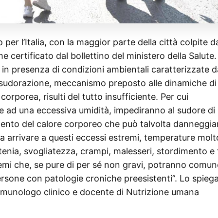
er l’Italia, con la maggior parte della città colpite d
e certificato dal bollettino del ministero della Salute
 in presenza di condizioni ambientali caratterizzate d
 sudorazione, meccanismo preposto alle dinamiche di
rporea, risulti del tutto insufficiente. Per cui
e ad una eccessiva umidità, impediranno al sudore di
ento del calore corporeo che può talvolta danneggia
nza arrivare a questi eccessi estremi, temperature molt
enia, svogliatezza, crampi, malesseri, stordimento e
emi che, se pure di per sé non gravi, potranno comu
persone con patologie croniche preesistenti”. Lo spieg
immunologo clinico e docente di Nutrizione umana