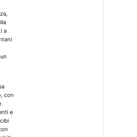
za,
lla
i a
ntani
 un
sa
o, con
e
enti e
cibi
con