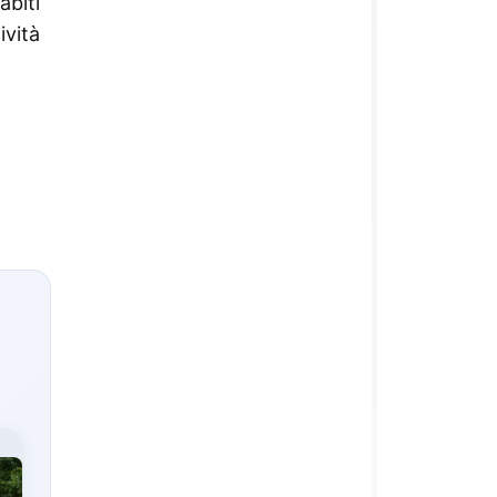
abiti
ività