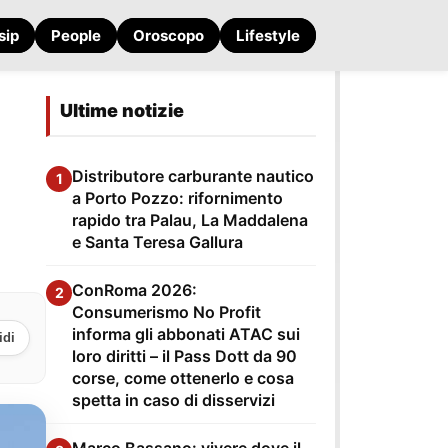
sip
People
Oroscopo
Lifestyle
Ultime notizie
Distributore carburante nautico
1
a Porto Pozzo: rifornimento
rapido tra Palau, La Maddalena
e Santa Teresa Gallura
ConRoma 2026:
2
Consumerismo No Profit
informa gli abbonati ATAC sui
idi
loro diritti – il Pass Dott da 90
corse, come ottenerlo e cosa
spetta in caso di disservizi
Marco Bassano: vivere dove il