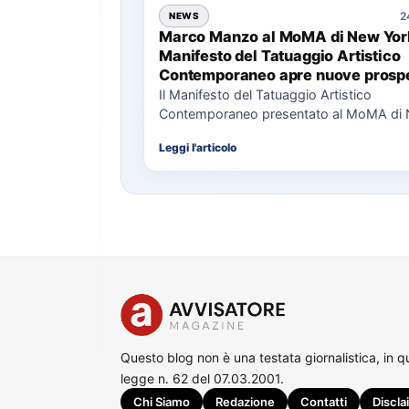
2
NEWS
Marco Manzo al MoMA di New York
Manifesto del Tatuaggio Artistico
Contemporaneo apre nuove prospe
per il collezionismo
Il Manifesto del Tatuaggio Artistico
Contemporaneo presentato al MoMA di
La presentazione del Manifesto del Tat
Leggi l'articolo
Questo blog non è una testata giornalistica, in 
legge n. 62 del 07.03.2001.
Chi Siamo
Redazione
Contatti
Discla