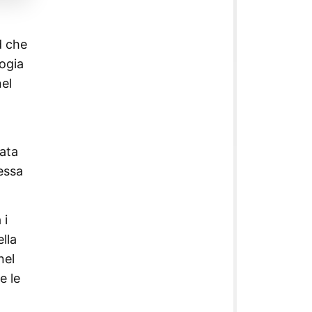
d che
logia
el
nata
essa
 i
lla
nel
e le