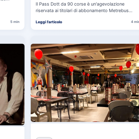
cosa spetta in caso di disservizi
Il Pass Dott da 90 corse è un'agevolazione
e,
riservata ai titolari di abbonamento Metrebus
annuale ATAC e rappresenta…
Leggi l'articolo
5 min
4 mi