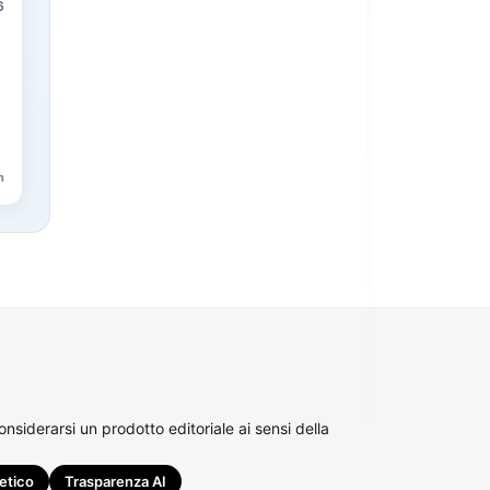
6
n
siderarsi un prodotto editoriale ai sensi della
etico
Trasparenza AI