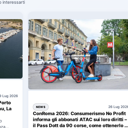
o interessarti
9 Lug 2026
Porto
26 Lug 202
NEWS
au, La
ConRoma 2026: Consumerismo No Profit
informa gli abbonati ATAC sui loro diritti –
co
il Pass Dott da 90 corse, come ottenerlo e
nza