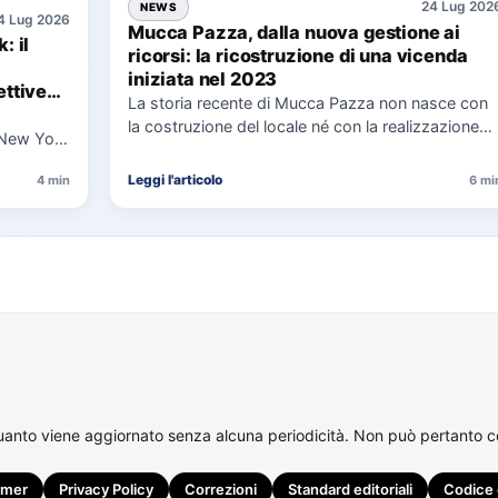
24 Lug 202
NEWS
4 Lug 2026
Mucca Pazza, dalla nuova gestione ai
: il
ricorsi: la ricostruzione di una vicenda
iniziata nel 2023
ttive
La storia recente di Mucca Pazza non nasce con
la costruzione del locale né con la realizzazione
 New York
delle…
uaggio…
Leggi l'articolo
4 min
6 mi
quanto viene aggiornato senza alcuna periodicità. Non può pertanto con
imer
Privacy Policy
Correzioni
Standard editoriali
Codice 