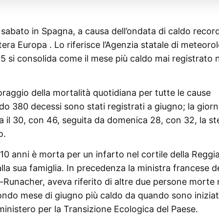
 sabato in Spagna, a causa dell’ondata di caldo recor
ntera Europa . Lo riferisce l’Agenzia statale di meteoro
 si consolida come il mese più caldo mai registrato n
toraggio della mortalità quotidiana per tutte le cause
do 380 decessi sono stati registrati a giugno; la gior
a il 30, con 46, seguita da domenica 28, con 32, la st
o.
0 anni è morta per un infarto nel cortile della Reggia
alla sua famiglia. In precedenza la ministra francese de
Runacher, aveva riferito di altre due persone morte 
condo mese di giugno più caldo da quando sono iniziat
 ministero per la Transizione Ecologica del Paese.