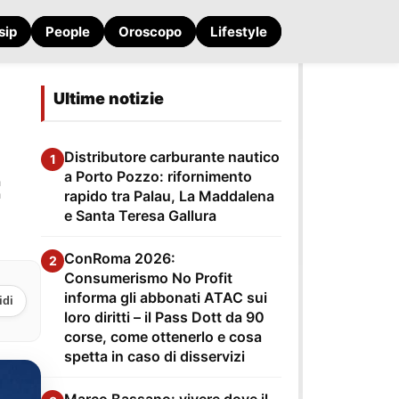
sip
People
Oroscopo
Lifestyle
Ultime notizie
Distributore carburante nautico
1
:
a Porto Pozzo: rifornimento
rapido tra Palau, La Maddalena
e Santa Teresa Gallura
ConRoma 2026:
2
Consumerismo No Profit
informa gli abbonati ATAC sui
idi
loro diritti – il Pass Dott da 90
corse, come ottenerlo e cosa
spetta in caso di disservizi
Marco Bassano: vivere dove il