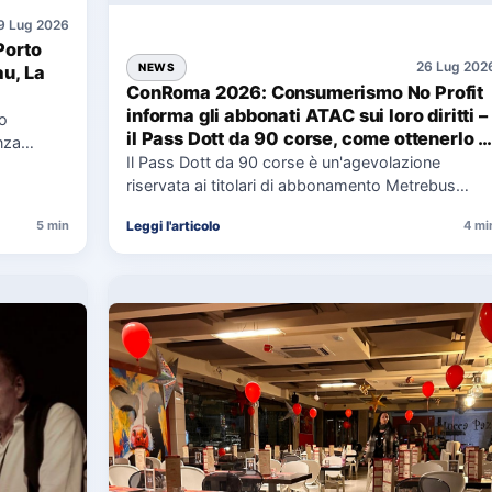
9 Lug 2026
Porto
26 Lug 202
NEWS
au, La
ConRoma 2026: Consumerismo No Profit
informa gli abbonati ATAC sui loro diritti –
co
il Pass Dott da 90 corse, come ottenerlo e
nza
cosa spetta in caso di disservizi
Il Pass Dott da 90 corse è un'agevolazione
e,
riservata ai titolari di abbonamento Metrebus
annuale ATAC e rappresenta…
Leggi l'articolo
5 min
4 mi