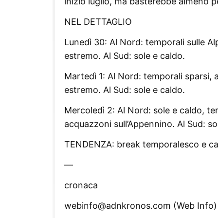
inizio luglio, ma basterebbe almeno p
NEL DETTAGLIO
Lunedì 30: Al Nord: temporali sulle Alp
estremo. Al Sud: sole e caldo.
Martedì 1: Al Nord: temporali sparsi, 
estremo. Al Sud: sole e caldo.
Mercoledì 2: Al Nord: sole e caldo, te
acquazzoni sull’Appennino. Al Sud: so
TENDENZA: break temporalesco e cal
—
cronaca
webinfo@adnkronos.com (Web Info)