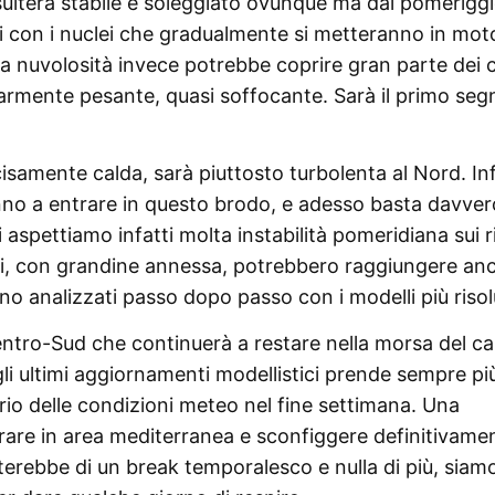
risulterà stabile e soleggiato ovunque ma dal pomerigg
pi con i nuclei che gradualmente si metteranno in mot
 La nuvolosità invece potrebbe coprire gran parte dei ci
armente pesante, quasi soffocante. Sarà il primo seg
isamente calda, sarà piuttosto turbolenta al Nord. Inf
iranno a entrare in questo brodo, e adesso basta davver
aspettiamo infatti molta instabilità pomeridiana sui ri
ali, con grandine annessa, potrebbero raggiungere anc
o analizzati passo dopo passo con i modelli più risolu
tro-Sud che continuerà a restare nella morsa del ca
gli ultimi aggiornamenti modellistici prende sempre pi
o delle condizioni meteo nel fine settimana. Una
rare in area mediterranea e sconfiggere definitivame
tterebbe di un break temporalesco e nulla di più, siam