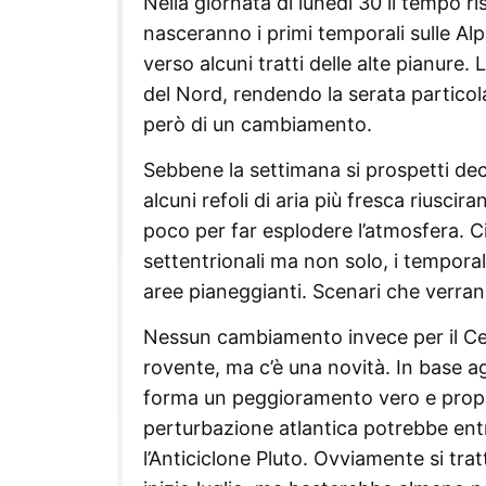
Nella giornata di lunedì 30 il tempo 
nasceranno i primi temporali sulle Al
verso alcuni tratti delle alte pianure.
del Nord, rendendo la serata particol
però di un cambiamento.
Sebbene la settimana si prospetti dec
alcuni refoli di aria più fresca riusc
poco per far esplodere l’atmosfera. Ci 
settentrionali ma non solo, i tempor
aree pianeggianti. Scenari che verrann
Nessun cambiamento invece per il Cen
rovente, ma c’è una novità. In base a
forma un peggioramento vero e propri
perturbazione atlantica potrebbe ent
l’Anticiclone Pluto. Ovviamente si tra