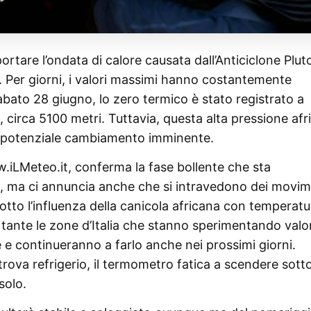
ortare l’ondata di calore causata dall’Anticiclone Plut
. Per giorni, i valori massimi hanno costantemente
bato 28 giugno, lo zero termico è stato registrato a
 circa 5100 metri. Tuttavia, questa alta pressione afr
n potenziale cambiamento imminente.
.iLMeteo.it, conferma la fase bollente che sta
na, ma ci annuncia anche che si intravedono dei movim
 sotto l’influenza della canicola africana con temperatu
tante le zone d’Italia che stanno sperimentando valor
 e continueranno a farlo anche nei prossimi giorni.
ova refrigerio, il termometro fatica a scendere sotto
solo.