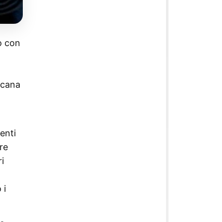
o con
icana
enti
re
i
 i