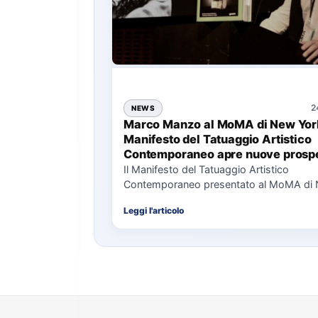
2
NEWS
Marco Manzo al MoMA di New York
Manifesto del Tatuaggio Artistico
Contemporaneo apre nuove prospe
per il collezionismo
Il Manifesto del Tatuaggio Artistico
Contemporaneo presentato al MoMA di
La presentazione del Manifesto del Tat
Leggi l'articolo