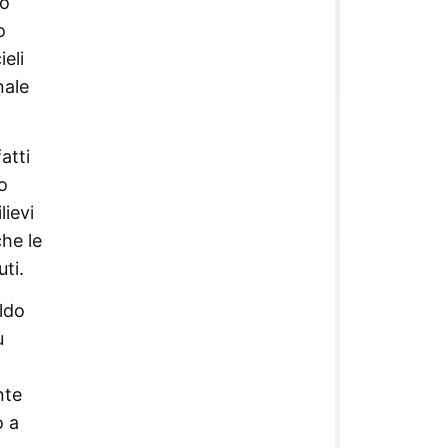
io
o
eli
nale
atti
o
lievi
he le
ti.
ldo
ù
nte
o a