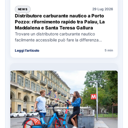
29 Lug 2026
NEWS
Distributore carburante nautico a Porto
Pozzo: rifornimento rapido tra Palau, La
Maddalena e Santa Teresa Gallura
Trovare un distributore carburante nautico
facilmente accessibile può fare la differenza
nell’organizzazione di una giornata in mare,
Leggi l'articolo
5 min
soprattutto…