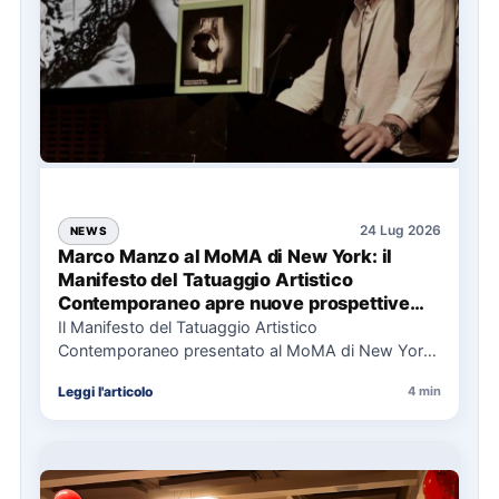
24 Lug 2026
NEWS
Marco Manzo al MoMA di New York: il
Manifesto del Tatuaggio Artistico
Contemporaneo apre nuove prospettive
per il collezionismo
Il Manifesto del Tatuaggio Artistico
Contemporaneo presentato al MoMA di New York
La presentazione del Manifesto del Tatuaggio…
Leggi l'articolo
4 min