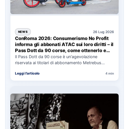
26 Lug 2026
NEWS
ConRoma 2026: Consumerismo No Profit
informa gli abbonati ATAC sui loro diritti – il
Pass Dott da 90 corse, come ottenerlo e
cosa spetta in caso di disservizi
Il Pass Dott da 90 corse è un'agevolazione
riservata ai titolari di abbonamento Metrebus
annuale ATAC e rappresenta…
Leggi l'articolo
4 min