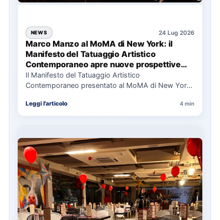
24 Lug 2026
NEWS
Marco Manzo al MoMA di New York: il
Manifesto del Tatuaggio Artistico
Contemporaneo apre nuove prospettive
per il collezionismo
Il Manifesto del Tatuaggio Artistico
Contemporaneo presentato al MoMA di New York
La presentazione del Manifesto del Tatuaggio…
Leggi l'articolo
4 min