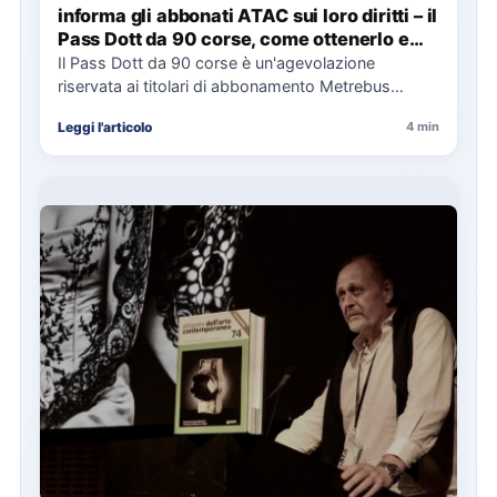
informa gli abbonati ATAC sui loro diritti – il
Pass Dott da 90 corse, come ottenerlo e
cosa spetta in caso di disservizi
Il Pass Dott da 90 corse è un'agevolazione
riservata ai titolari di abbonamento Metrebus
annuale ATAC e rappresenta…
Leggi l'articolo
4 min