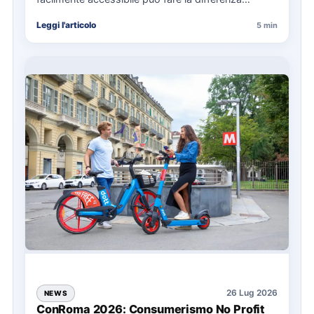
nell’organizzazione di una giornata in mare,
Leggi l'articolo
5 min
soprattutto…
26 Lug 2026
NEWS
ConRoma 2026: Consumerismo No Profit