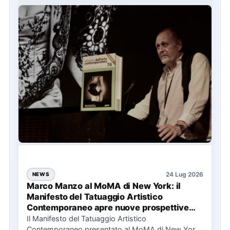
24 Lug 2026
NEWS
Marco Manzo al MoMA di New York: il
Manifesto del Tatuaggio Artistico
Contemporaneo apre nuove prospettive
per il collezionismo
Il Manifesto del Tatuaggio Artistico
Contemporaneo presentato al MoMA di New York