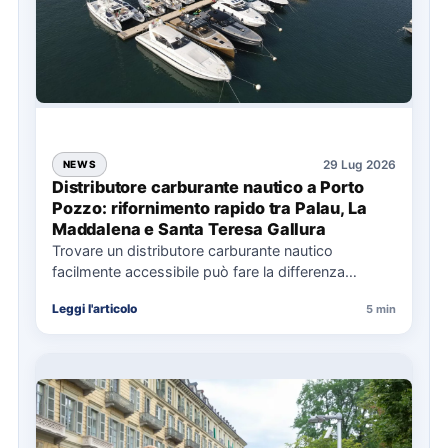
29 Lug 2026
NEWS
Distributore carburante nautico a Porto
Pozzo: rifornimento rapido tra Palau, La
Maddalena e Santa Teresa Gallura
Trovare un distributore carburante nautico
facilmente accessibile può fare la differenza
nell’organizzazione di una giornata in mare,
Leggi l'articolo
5 min
soprattutto…