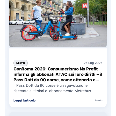
26 Lug 2026
NEWS
ConRoma 2026: Consumerismo No Profit
informa gli abbonati ATAC sui loro diritti – il
Pass Dott da 90 corse, come ottenerlo e
cosa spetta in caso di disservizi
Il Pass Dott da 90 corse è un'agevolazione
riservata ai titolari di abbonamento Metrebus
annuale ATAC e rappresenta…
Leggi l'articolo
4 min