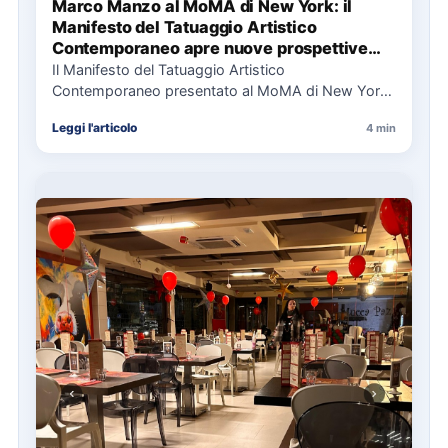
Marco Manzo al MoMA di New York: il
Manifesto del Tatuaggio Artistico
Contemporaneo apre nuove prospettive
per il collezionismo
Il Manifesto del Tatuaggio Artistico
Contemporaneo presentato al MoMA di New York
La presentazione del Manifesto del Tatuaggio…
Leggi l'articolo
4 min