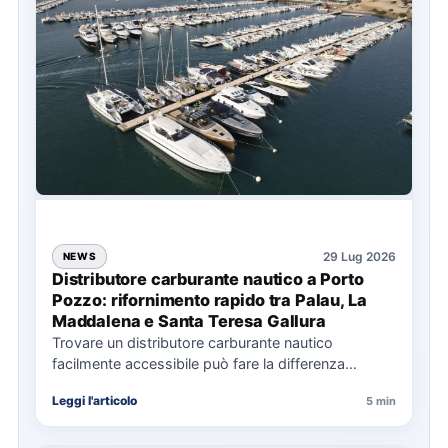
29 Lug 2026
NEWS
Distributore carburante nautico a Porto
Pozzo: rifornimento rapido tra Palau, La
Maddalena e Santa Teresa Gallura
Trovare un distributore carburante nautico
facilmente accessibile può fare la differenza
nell’organizzazione di una giornata in mare,
Leggi l'articolo
5 min
soprattutto…