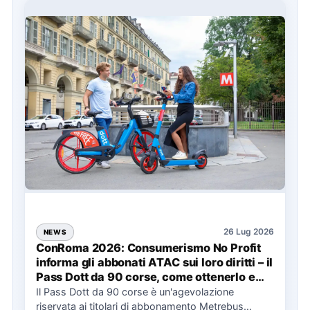
26 Lug 2026
NEWS
ConRoma 2026: Consumerismo No Profit
informa gli abbonati ATAC sui loro diritti – il
Pass Dott da 90 corse, come ottenerlo e
cosa spetta in caso di disservizi
Il Pass Dott da 90 corse è un'agevolazione
riservata ai titolari di abbonamento Metrebus