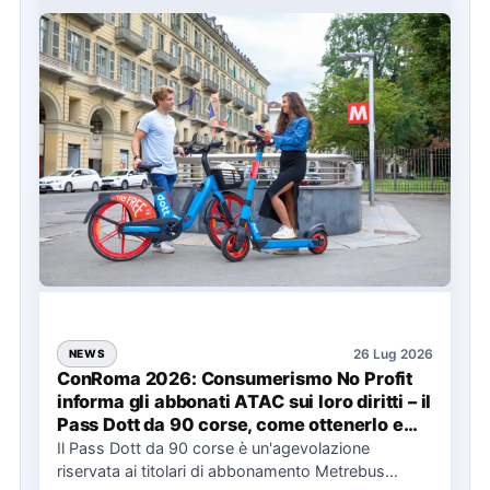
26 Lug 2026
NEWS
ConRoma 2026: Consumerismo No Profit
informa gli abbonati ATAC sui loro diritti – il
Pass Dott da 90 corse, come ottenerlo e
cosa spetta in caso di disservizi
Il Pass Dott da 90 corse è un'agevolazione
riservata ai titolari di abbonamento Metrebus