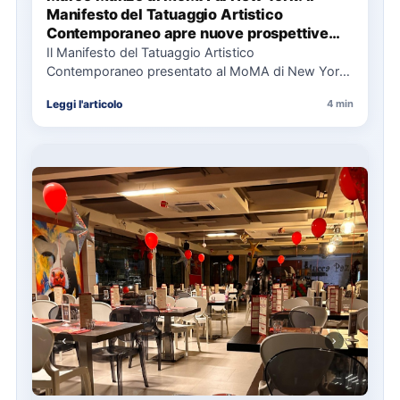
Manifesto del Tatuaggio Artistico
Contemporaneo apre nuove prospettive
per il collezionismo
Il Manifesto del Tatuaggio Artistico
Contemporaneo presentato al MoMA di New York
La presentazione del Manifesto del Tatuaggio…
Leggi l'articolo
4 min