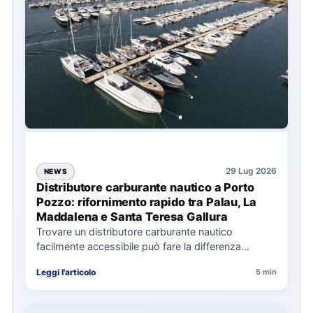
29 Lug 2026
NEWS
Distributore carburante nautico a Porto
Pozzo: rifornimento rapido tra Palau, La
Maddalena e Santa Teresa Gallura
Trovare un distributore carburante nautico
facilmente accessibile può fare la differenza
nell’organizzazione di una giornata in mare,
Leggi l'articolo
5 min
soprattutto…