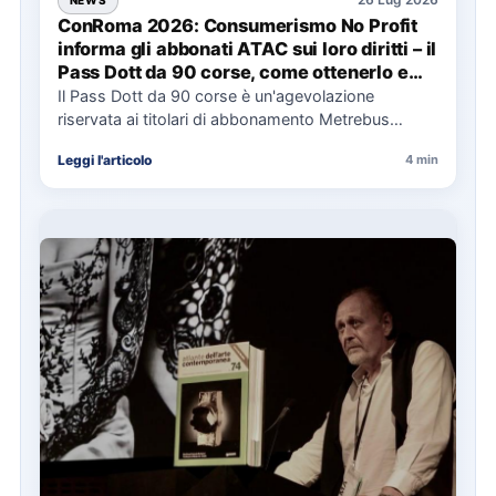
ConRoma 2026: Consumerismo No Profit
informa gli abbonati ATAC sui loro diritti – il
Pass Dott da 90 corse, come ottenerlo e
cosa spetta in caso di disservizi
Il Pass Dott da 90 corse è un'agevolazione
riservata ai titolari di abbonamento Metrebus
annuale ATAC e rappresenta…
Leggi l'articolo
4 min