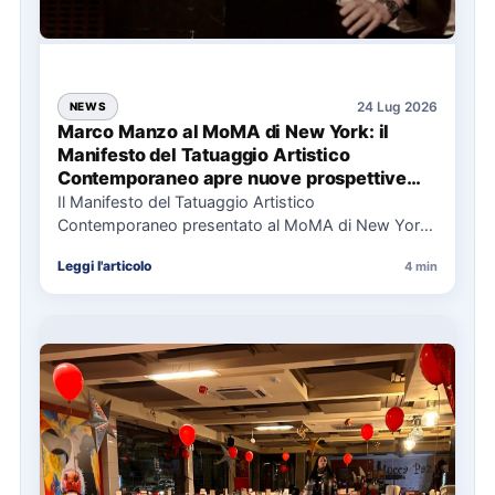
24 Lug 2026
NEWS
Marco Manzo al MoMA di New York: il
Manifesto del Tatuaggio Artistico
Contemporaneo apre nuove prospettive
per il collezionismo
Il Manifesto del Tatuaggio Artistico
Contemporaneo presentato al MoMA di New York
La presentazione del Manifesto del Tatuaggio…
Leggi l'articolo
4 min