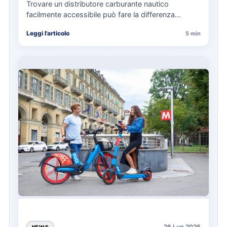
Trovare un distributore carburante nautico
facilmente accessibile può fare la differenza
nell’organizzazione di una giornata in mare,
Leggi l'articolo
5 min
soprattutto…
26 Lug 2026
NEWS