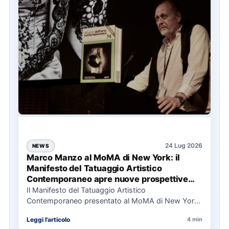
24 Lug 2026
NEWS
Marco Manzo al MoMA di New York: il
Manifesto del Tatuaggio Artistico
Contemporaneo apre nuove prospettive
per il collezionismo
Il Manifesto del Tatuaggio Artistico
Contemporaneo presentato al MoMA di New York
La presentazione del Manifesto del Tatuaggio…
Leggi l'articolo
4 min