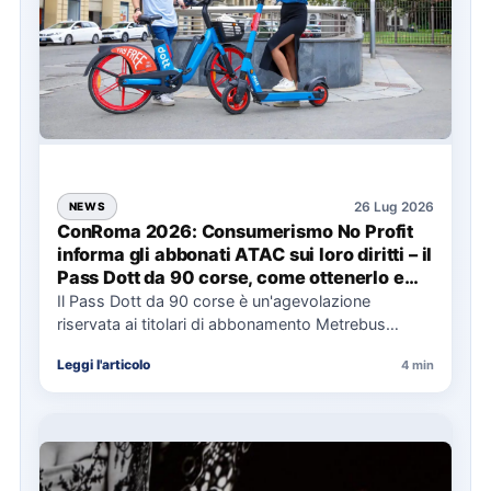
26 Lug 2026
NEWS
ConRoma 2026: Consumerismo No Profit
informa gli abbonati ATAC sui loro diritti – il
Pass Dott da 90 corse, come ottenerlo e
cosa spetta in caso di disservizi
Il Pass Dott da 90 corse è un'agevolazione
riservata ai titolari di abbonamento Metrebus
annuale ATAC e rappresenta…
Leggi l'articolo
4 min