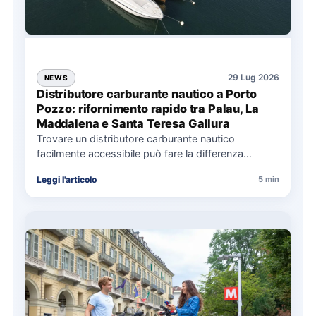
29 Lug 2026
NEWS
Distributore carburante nautico a Porto
Pozzo: rifornimento rapido tra Palau, La
Maddalena e Santa Teresa Gallura
Trovare un distributore carburante nautico
facilmente accessibile può fare la differenza
nell’organizzazione di una giornata in mare,
Leggi l'articolo
5 min
soprattutto…