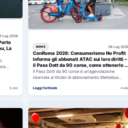
9 Lug 2026
Porto
26 Lug 202
NEWS
au, La
ConRoma 2026: Consumerismo No Profit
informa gli abbonati ATAC sui loro diritti –
co
il Pass Dott da 90 corse, come ottenerlo e
nza
cosa spetta in caso di disservizi
Il Pass Dott da 90 corse è un'agevolazione
e,
riservata ai titolari di abbonamento Metrebus
annuale ATAC e rappresenta…
Leggi l'articolo
5 min
4 mi