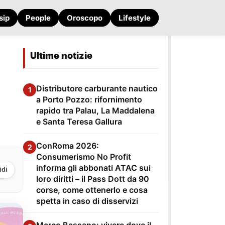
sip
People
Oroscopo
Lifestyle
Ultime notizie
Distributore carburante nautico
1
a Porto Pozzo: rifornimento
rapido tra Palau, La Maddalena
e Santa Teresa Gallura
ConRoma 2026:
2
Consumerismo No Profit
informa gli abbonati ATAC sui
idi
loro diritti – il Pass Dott da 90
corse, come ottenerlo e cosa
spetta in caso di disservizi
Marco Bassano: vivere dove il