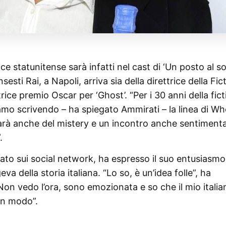
e statunitense sarà infatti nel cast di ‘Un posto al sol
esti Rai, a Napoli, arriva sia della direttrice della Fic
rice premio Oscar per ‘Ghost’. “Per i 30 anni della fict
amo scrivendo – ha spiegato Ammirati – la linea di W
sarà anche del mistery e un incontro anche sentimenta
.
ato sui social network, ha espresso il suo entusiasmo
eva della storia italiana. “Lo so, è un’idea folle”, ha
“Non vedo l’ora, sono emozionata e so che il mio italia
un modo”.