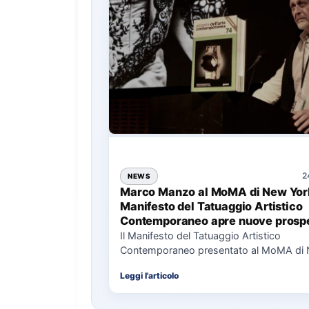
2
NEWS
Marco Manzo al MoMA di New York
Manifesto del Tatuaggio Artistico
Contemporaneo apre nuove prospe
per il collezionismo
Il Manifesto del Tatuaggio Artistico
Contemporaneo presentato al MoMA di
La presentazione del Manifesto del Tat
Leggi l'articolo