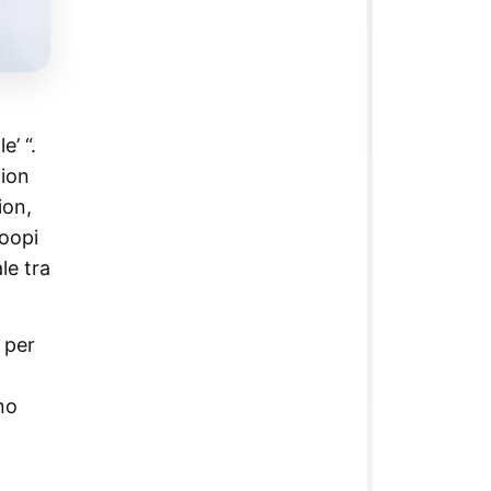
e’ “.
tion
ion,
hoopi
le tra
 per
no