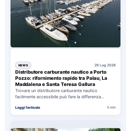
29 Lug 2026
NEWS
Distributore carburante nautico a Porto
Pozzo: rifornimento rapido tra Palau, La
Maddalena e Santa Teresa Gallura
Trovare un distributore carburante nautico
facilmente accessibile può fare la differenza
nell’organizzazione di una giornata in mare,
Leggi l'articolo
5 min
soprattutto…