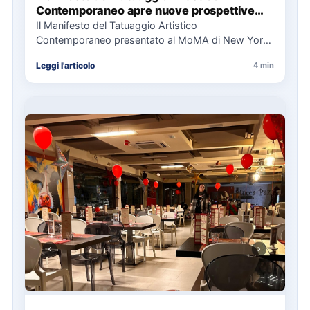
Contemporaneo apre nuove prospettive
per il collezionismo
Il Manifesto del Tatuaggio Artistico
Contemporaneo presentato al MoMA di New York
La presentazione del Manifesto del Tatuaggio…
Leggi l'articolo
4 min