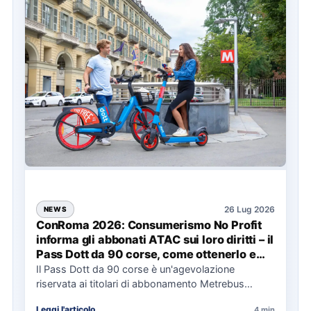
26 Lug 2026
NEWS
ConRoma 2026: Consumerismo No Profit
informa gli abbonati ATAC sui loro diritti – il
Pass Dott da 90 corse, come ottenerlo e
cosa spetta in caso di disservizi
Il Pass Dott da 90 corse è un'agevolazione
riservata ai titolari di abbonamento Metrebus
annuale ATAC e rappresenta…
Leggi l'articolo
4 min