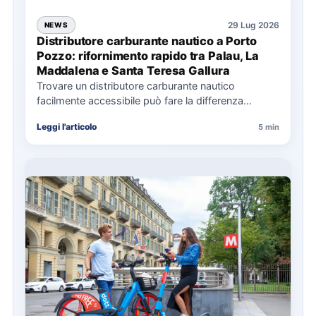
29 Lug 2026
NEWS
Distributore carburante nautico a Porto
Pozzo: rifornimento rapido tra Palau, La
Maddalena e Santa Teresa Gallura
Trovare un distributore carburante nautico
facilmente accessibile può fare la differenza
nell’organizzazione di una giornata in mare,
Leggi l'articolo
5 min
soprattutto…