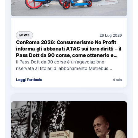
26 Lug 2026
NEWS
ConRoma 2026: Consumerismo No Profit
informa gli abbonati ATAC sui loro diritti – il
Pass Dott da 90 corse, come ottenerlo e
cosa spetta in caso di disservizi
Il Pass Dott da 90 corse è un'agevolazione
riservata ai titolari di abbonamento Metrebus
annuale ATAC e rappresenta…
Leggi l'articolo
4 min