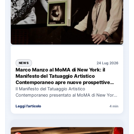
24 Lug 2026
NEWS
Marco Manzo al MoMA di New York: il
Manifesto del Tatuaggio Artistico
Contemporaneo apre nuove prospettive
per il collezionismo
Il Manifesto del Tatuaggio Artistico
Contemporaneo presentato al MoMA di New York
La presentazione del Manifesto del Tatuaggio…
Leggi l'articolo
4 min