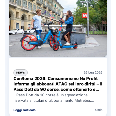
26 Lug 2026
NEWS
ConRoma 2026: Consumerismo No Profit
informa gli abbonati ATAC sui loro diritti – il
Pass Dott da 90 corse, come ottenerlo e
cosa spetta in caso di disservizi
Il Pass Dott da 90 corse è un'agevolazione
riservata ai titolari di abbonamento Metrebus
annuale ATAC e rappresenta…
Leggi l'articolo
4 min