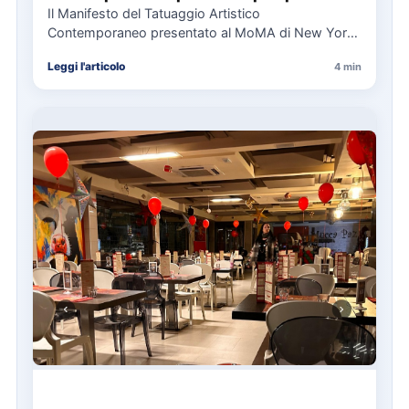
per il collezionismo
Il Manifesto del Tatuaggio Artistico
Contemporaneo presentato al MoMA di New York
La presentazione del Manifesto del Tatuaggio…
Leggi l'articolo
4 min