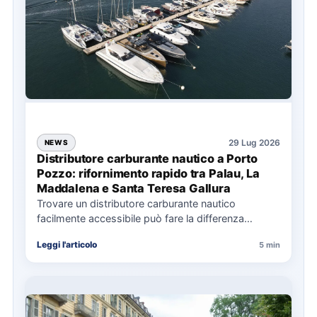
29 Lug 2026
NEWS
Distributore carburante nautico a Porto
Pozzo: rifornimento rapido tra Palau, La
Maddalena e Santa Teresa Gallura
Trovare un distributore carburante nautico
facilmente accessibile può fare la differenza
nell’organizzazione di una giornata in mare,
Leggi l'articolo
5 min
soprattutto…