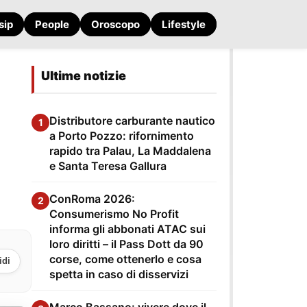
sip
People
Oroscopo
Lifestyle
Ultime notizie
Distributore carburante nautico
1
a Porto Pozzo: rifornimento
rapido tra Palau, La Maddalena
e Santa Teresa Gallura
ConRoma 2026:
2
Consumerismo No Profit
informa gli abbonati ATAC sui
loro diritti – il Pass Dott da 90
corse, come ottenerlo e cosa
idi
spetta in caso di disservizi
Marco Bassano: vivere dove il