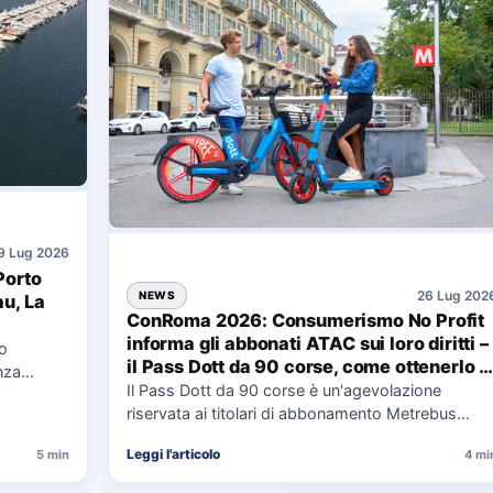
9 Lug 2026
Porto
26 Lug 202
NEWS
au, La
ConRoma 2026: Consumerismo No Profit
informa gli abbonati ATAC sui loro diritti –
co
il Pass Dott da 90 corse, come ottenerlo e
nza
cosa spetta in caso di disservizi
Il Pass Dott da 90 corse è un'agevolazione
e,
riservata ai titolari di abbonamento Metrebus
annuale ATAC e rappresenta…
Leggi l'articolo
5 min
4 mi