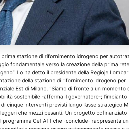
 prima stazione di rifornimento idrogeno per autotra
gio fondamentale verso la creazione della prima ret
ogeno”. Lo ha detto il presidente della Regioje Lombar
entazione della stazione di rifornimento idrogeno per
nziale Est di Milano. “Siamo di fronte a un momento 
bilità sostenibile -afferma il governatore-; l’impianto
di cinque interventi previsti lungo l’asse strategico M
li leggeri che mezzi pesanti. Un progetto cofinanziato
del programma Cef Afif che -conclude- rappresenta un
 comunitarie possano essere efficacemente messe a t