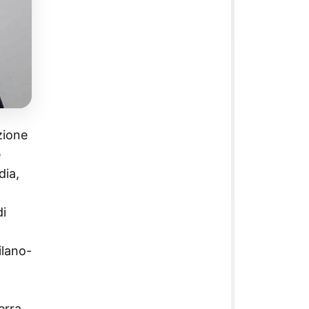
zione
e
dia,
di
ilano-
erra