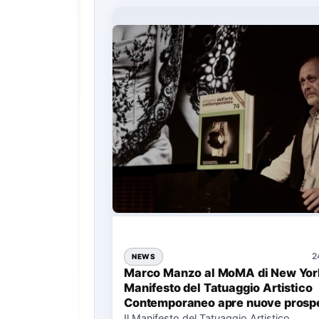
2
NEWS
Marco Manzo al MoMA di New York
Manifesto del Tatuaggio Artistico
Contemporaneo apre nuove prospe
per il collezionismo
Il Manifesto del Tatuaggio Artistico