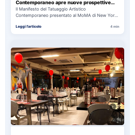
Contemporaneo apre nuove prospettive
per il collezionismo
Il Manifesto del Tatuaggio Artistico
Contemporaneo presentato al MoMA di New York
La presentazione del Manifesto del Tatuaggio…
Leggi l'articolo
4 min