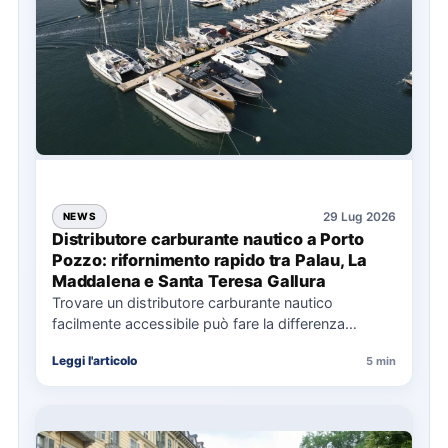
29 Lug 2026
NEWS
Distributore carburante nautico a Porto
Pozzo: rifornimento rapido tra Palau, La
Maddalena e Santa Teresa Gallura
Trovare un distributore carburante nautico
facilmente accessibile può fare la differenza
nell’organizzazione di una giornata in mare,
Leggi l'articolo
5 min
soprattutto…