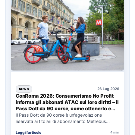
26 Lug 2026
NEWS
ConRoma 2026: Consumerismo No Profit
informa gli abbonati ATAC sui loro diritti – il
Pass Dott da 90 corse, come ottenerlo e
cosa spetta in caso di disservizi
Il Pass Dott da 90 corse è un'agevolazione
riservata ai titolari di abbonamento Metrebus
annuale ATAC e rappresenta…
Leggi l'articolo
4 min