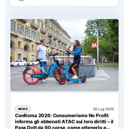
soprattutto…
26 Lug 2026
NEWS
ConRoma 2026: Consumerismo No Profit
informa gli abbonati ATAC sui loro diritti – il
Pass Dott da 90 corse, come ottenerlo e