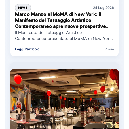
24 Lug 2026
NEWS
Marco Manzo al MoMA di New York: il
Manifesto del Tatuaggio Artistico
Contemporaneo apre nuove prospettive
per il collezionismo
Il Manifesto del Tatuaggio Artistico
Contemporaneo presentato al MoMA di New York
La presentazione del Manifesto del Tatuaggio…
Leggi l'articolo
4 min