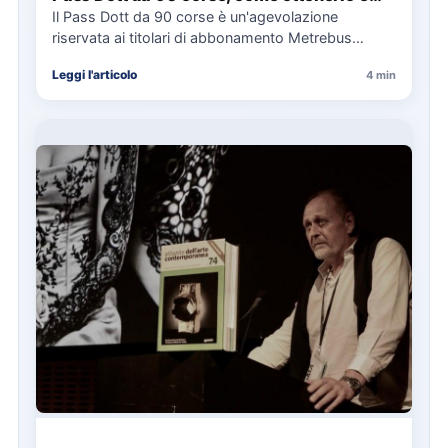
cosa spetta in caso di disservizi
Il Pass Dott da 90 corse è un'agevolazione
riservata ai titolari di abbonamento Metrebus
annuale ATAC e rappresenta…
Leggi l'articolo
4 min