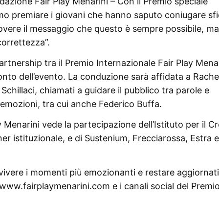
dazione Fair Play Menarini – Con il Premio speciale
amo premiare i giovani che hanno saputo coniugare sf
uovere il messaggio che questo è sempre possibile, ma
orrettezza”.
artnership tra il Premio Internazionale Fair Play Menar
to dell’evento. La conduzione sarà affidata a Rache
hillaci, chiamati a guidare il pubblico tra parole e
 emozioni, tra cui anche Federico Buffa.
 Menarini vede la partecipazione dell’Istituto per il C
ner istituzionale, e di Sustenium, Frecciarossa, Estra e
rivivere i momenti più emozionanti e restare aggiornati
ale www.fairplaymenarini.com e i canali social del Premi