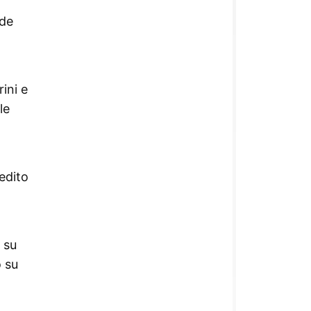
ide
ini e
le
redito
 su
o su