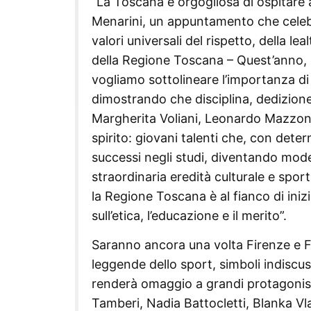
“La Toscana è orgogliosa di ospitare 
Menarini, un appuntamento che celebr
valori universali del rispetto, della l
della Regione Toscana – Quest’anno, c
vogliamo sottolineare l’importanza di
dimostrando che disciplina, dedizione
Margherita Voliani, Leonardo Mazzon
spirito: giovani talenti che, con deter
successi negli studi, diventando model
straordinaria eredità culturale e spor
la Regione Toscana è al fianco di in
sull’etica, l’educazione e il merito”.
Saranno ancora una volta Firenze e Fie
leggende dello sport, simboli indiscus
renderà omaggio a grandi protagonist
Tamberi, Nadia Battocletti, Blanka V