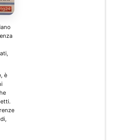
giano
renza
ati,
, è
i
che
etti.
irenze
di,