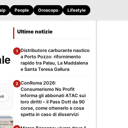
sip
People
Oroscopo
Lifestyle
Ultime notizie
Distributore carburante nautico
1
ale
a Porto Pozzo: rifornimento
rapido tra Palau, La Maddalena
e Santa Teresa Gallura
ConRoma 2026:
2
Consumerismo No Profit
informa gli abbonati ATAC sui
idi
loro diritti – il Pass Dott da 90
corse, come ottenerlo e cosa
spetta in caso di disservizi
Marco Bassano: vivere dove il