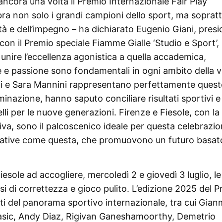
ancora una volta il Premio Internazionale Fair Play
a non solo i grandi campioni dello sport, ma sopratt
ealtà e dell’impegno – ha dichiarato Eugenio Giani, pres
on il Premio speciale Fiamme Gialle ‘Studio e Sport’,
 unire l’eccellenza agonistica a quella accademica,
 e passione sono fondamentali in ogni ambito della vi
i e Sara Mannini rappresentano perfettamente ques
minazione, hanno saputo conciliare risultati sportivi e
li per le nuove generazioni. Firenze e Fiesole, con la
tiva, sono il palcoscenico ideale per questa celebrazio
iziative come questa, che promuovono un futuro basat
sole ad accogliere, mercoledì 2 e giovedì 3 luglio, le
si di correttezza e gioco pulito. L’edizione 2025 del 
i del panorama sportivo internazionale, tra cui Gia
lasic, Andy Diaz, Rigivan Ganeshamoorthy, Demetrio