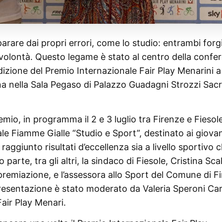
rare dai propri errori, come lo studio: entrambi for
di volontà. Questo legame è stato al centro della confe
izione del Premio Internazionale Fair Play Menarini a
na nella Sala Pegaso di Palazzo Guadagni Strozzi Sacr
remio, in programma il 2 e 3 luglio tra Firenze e Fiesole
le Fiamme Gialle “Studio e Sport”, destinato ai giovan
raggiunto risultati d’eccellenza sia a livello sportivo 
arte, tra gli altri, la sindaco di Fiesole, Cristina Scal
remiazione, e l’assessora allo Sport del Comune di F
 presentazione è stato moderato da Valeria Speroni Car
air Play Menari.