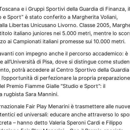
 Toscana e i Gruppi Sportivi della Guardia di Finanza, il
 e Sport” è stato conferito a Margherita Voliani,
lla Libertas Unicusano Livorno. Classe 2005, Marghe
titolo italiano juniores nei 5.000 metri, mentre lo sco
nzo ai Campionati italiani promesse sui 10.000 metri.
a avanti con impegno anche il percorso accademico: è
gie all’Università di Pisa, dove si distingue come stude
ento, potrà accedere al Centro Sportivo della Guardia
 l’opportunità di perfezionare la propria preparazione
i del Premio Fiamme Gialle “Studio e Sport”: il
 rugbista Sara Mannini.
ernazionale Fair Play Menarini è trasmettere alle nuov
tentici ed universali: educare anche attraverso lo spo
reta – hanno detto Valeria Speroni Cardi e Filippo