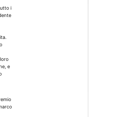
utto i
idente
ta.
to
 loro
ne, e
o
Premio
nmarco