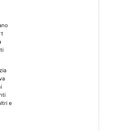
mano
rt
a
ti
zia
iva
i
nti
ltri e