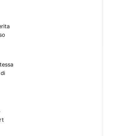
rita
rso
ntessa
 di
e
rt