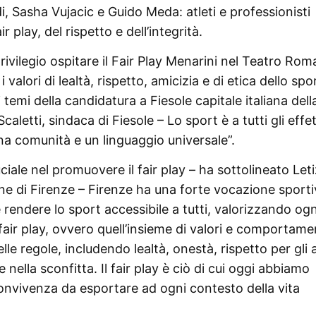
di, Sasha Vujacic e Guido Meda: atleti e professionisti
r play, del rispetto e dell’integrità.
vilegio ospitare il Fair Play Menarini nel Teatro Ro
valori di lealtà, rispetto, amicizia e di etica dello spo
temi della candidatura a Fiesole capitale italiana dell
aletti, sindaca di Fiesole – Lo sport è a tutti gli effet
na comunità e un linguaggio universale”.
ale nel promuovere il fair play – ha sottolineato Leti
ne di Firenze – Firenze ha una forte vocazione sport
è rendere lo sport accessibile a tutti, valorizzando ogn
air play, ovvero quell’insieme di valori e comportame
le regole, includendo lealtà, onestà, rispetto per gli a
e nella sconfitta. Il fair play è ciò di cui oggi abbiamo
onvivenza da esportare ad ogni contesto della vita