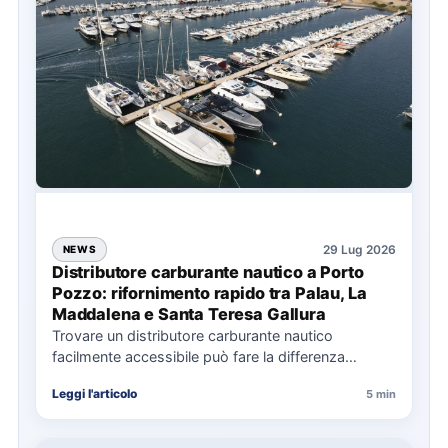
29 Lug 2026
NEWS
Distributore carburante nautico a Porto
Pozzo: rifornimento rapido tra Palau, La
Maddalena e Santa Teresa Gallura
Trovare un distributore carburante nautico
facilmente accessibile può fare la differenza
nell’organizzazione di una giornata in mare,
Leggi l'articolo
5 min
soprattutto…