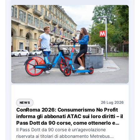
26 Lug 2026
NEWS
ConRoma 2026: Consumerismo No Profit
informa gli abbonati ATAC sui loro diritti – il
Pass Dott da 90 corse, come ottenerlo e
cosa spetta in caso di disservizi
Il Pass Dott da 90 corse è un'agevolazione
riservata ai titolari di abbonamento Metrebus