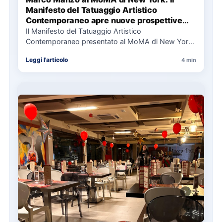
Manifesto del Tatuaggio Artistico
Contemporaneo apre nuove prospettive
per il collezionismo
Il Manifesto del Tatuaggio Artistico
Contemporaneo presentato al MoMA di New York
La presentazione del Manifesto del Tatuaggio…
Leggi l'articolo
4 min