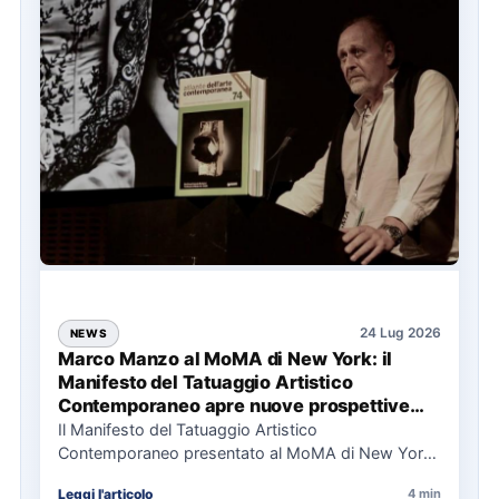
24 Lug 2026
NEWS
Marco Manzo al MoMA di New York: il
Manifesto del Tatuaggio Artistico
Contemporaneo apre nuove prospettive
per il collezionismo
Il Manifesto del Tatuaggio Artistico
Contemporaneo presentato al MoMA di New York
La presentazione del Manifesto del Tatuaggio…
Leggi l'articolo
4 min