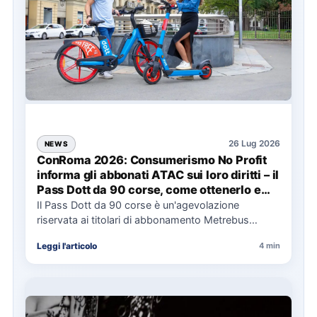
26 Lug 2026
NEWS
ConRoma 2026: Consumerismo No Profit
informa gli abbonati ATAC sui loro diritti – il
Pass Dott da 90 corse, come ottenerlo e
cosa spetta in caso di disservizi
Il Pass Dott da 90 corse è un'agevolazione
riservata ai titolari di abbonamento Metrebus
annuale ATAC e rappresenta…
Leggi l'articolo
4 min