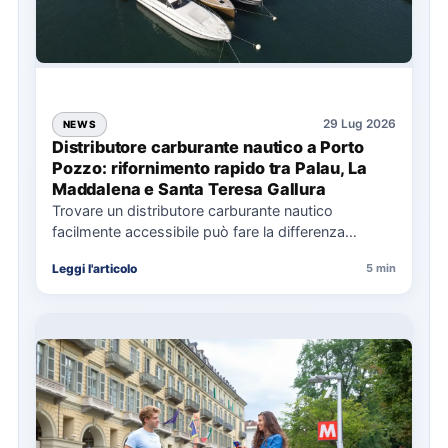
29 Lug 2026
NEWS
Distributore carburante nautico a Porto
Pozzo: rifornimento rapido tra Palau, La
Maddalena e Santa Teresa Gallura
Trovare un distributore carburante nautico
facilmente accessibile può fare la differenza
nell’organizzazione di una giornata in mare,
Leggi l'articolo
5 min
soprattutto…