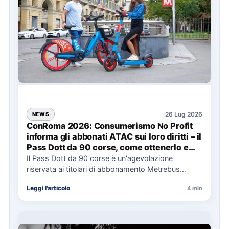
26 Lug 2026
NEWS
ConRoma 2026: Consumerismo No Profit
informa gli abbonati ATAC sui loro diritti – il
Pass Dott da 90 corse, come ottenerlo e
cosa spetta in caso di disservizi
Il Pass Dott da 90 corse è un'agevolazione
riservata ai titolari di abbonamento Metrebus
annuale ATAC e rappresenta…
Leggi l'articolo
4 min