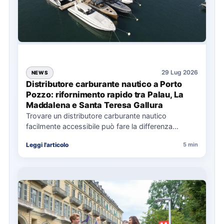
29 Lug 2026
NEWS
Distributore carburante nautico a Porto
Pozzo: rifornimento rapido tra Palau, La
Maddalena e Santa Teresa Gallura
Trovare un distributore carburante nautico
facilmente accessibile può fare la differenza
nell’organizzazione di una giornata in mare,
Leggi l'articolo
5 min
soprattutto…