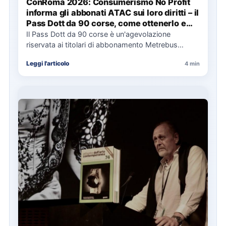
ConRoma 2026: Consumerismo No Profit
informa gli abbonati ATAC sui loro diritti – il
Pass Dott da 90 corse, come ottenerlo e
cosa spetta in caso di disservizi
Il Pass Dott da 90 corse è un'agevolazione
riservata ai titolari di abbonamento Metrebus
annuale ATAC e rappresenta…
Leggi l'articolo
4 min