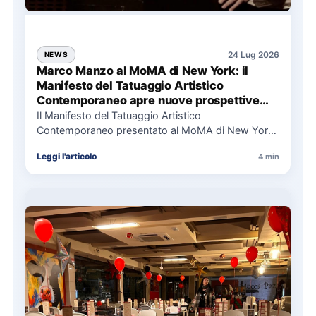
24 Lug 2026
NEWS
Marco Manzo al MoMA di New York: il
Manifesto del Tatuaggio Artistico
Contemporaneo apre nuove prospettive
per il collezionismo
Il Manifesto del Tatuaggio Artistico
Contemporaneo presentato al MoMA di New York
La presentazione del Manifesto del Tatuaggio…
Leggi l'articolo
4 min