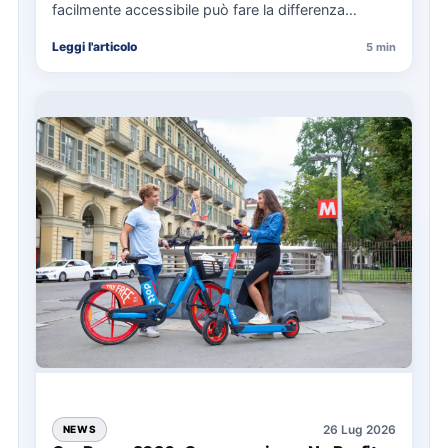
facilmente accessibile può fare la differenza
nell’organizzazione di una giornata in mare,
Leggi l'articolo
5 min
soprattutto…
26 Lug 2026
NEWS