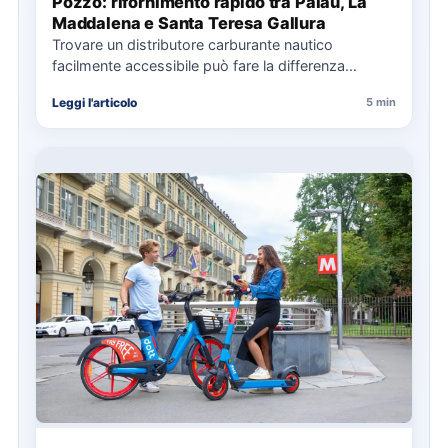
Pozzo: rifornimento rapido tra Palau, La
Maddalena e Santa Teresa Gallura
Trovare un distributore carburante nautico
facilmente accessibile può fare la differenza
nell’organizzazione di una giornata in mare,
Leggi l'articolo
5 min
soprattutto…