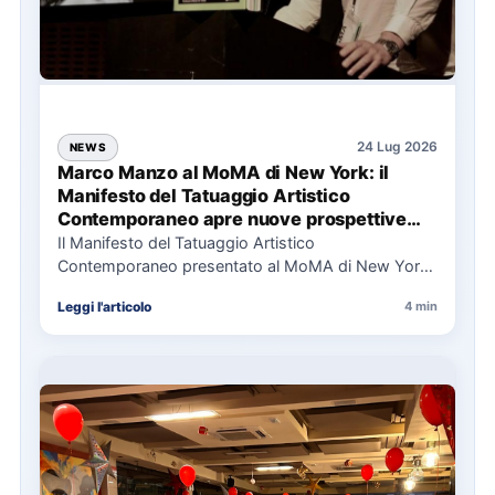
24 Lug 2026
NEWS
Marco Manzo al MoMA di New York: il
Manifesto del Tatuaggio Artistico
Contemporaneo apre nuove prospettive
per il collezionismo
Il Manifesto del Tatuaggio Artistico
Contemporaneo presentato al MoMA di New York
La presentazione del Manifesto del Tatuaggio…
Leggi l'articolo
4 min