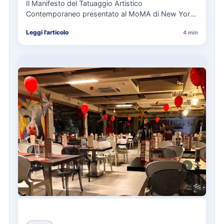
per il collezionismo
Il Manifesto del Tatuaggio Artistico
Contemporaneo presentato al MoMA di New York
La presentazione del Manifesto del Tatuaggio…
Leggi l'articolo
4 min