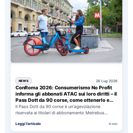
26 Lug 2026
NEWS
ConRoma 2026: Consumerismo No Profit
informa gli abbonati ATAC sui loro diritti – il
Pass Dott da 90 corse, come ottenerlo e
cosa spetta in caso di disservizi
Il Pass Dott da 90 corse è un'agevolazione
riservata ai titolari di abbonamento Metrebus
annuale ATAC e rappresenta…
Leggi l'articolo
4 min