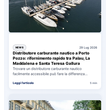
29 Lug 2026
NEWS
Distributore carburante nautico a Porto
Pozzo: rifornimento rapido tra Palau, La
Maddalena e Santa Teresa Gallura
Trovare un distributore carburante nautico
facilmente accessibile può fare la differenza
nell’organizzazione di una giornata in mare,
Leggi l'articolo
5 min
soprattutto…