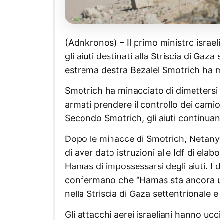
(Adnkronos) – Il primo ministro israe
gli aiuti destinati alla Striscia di Gaz
estrema destra Bezalel Smotrich ha m
Smotrich ha minacciato di dimettersi
armati prendere il controllo dei camion
Secondo Smotrich, gli aiuti continuan
Dopo le minacce di Smotrich, Netanya
di aver dato istruzioni alle Idf di el
Hamas di impossessarsi degli aiuti. I
confermano che “Hamas sta ancora una
nella Striscia di Gaza settentrionale e li
Gli attacchi aerei israeliani hanno ucc