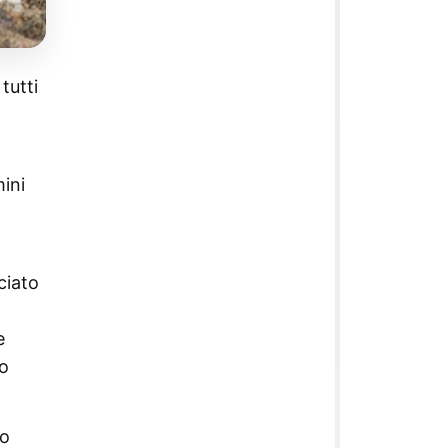
tutti
ini
ciato
e
no
Lo