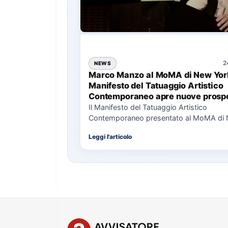
2
NEWS
Marco Manzo al MoMA di New York
Manifesto del Tatuaggio Artistico
Contemporaneo apre nuove prospe
per il collezionismo
Il Manifesto del Tatuaggio Artistico
Contemporaneo presentato al MoMA di
La presentazione del Manifesto del Tat
Leggi l'articolo