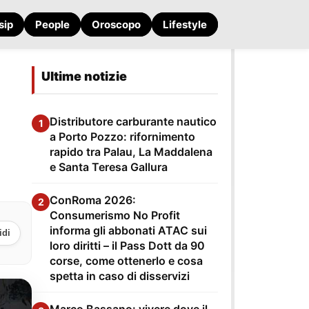
sip
People
Oroscopo
Lifestyle
Ultime notizie
Distributore carburante nautico
1
a Porto Pozzo: rifornimento
rapido tra Palau, La Maddalena
e Santa Teresa Gallura
ConRoma 2026:
2
Consumerismo No Profit
informa gli abbonati ATAC sui
idi
loro diritti – il Pass Dott da 90
corse, come ottenerlo e cosa
spetta in caso di disservizi
Marco Bassano: vivere dove il