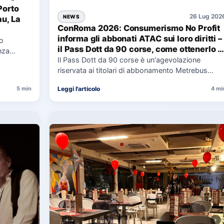
Porto
26 Lug 202
NEWS
au, La
ConRoma 2026: Consumerismo No Profit
informa gli abbonati ATAC sui loro diritti –
co
il Pass Dott da 90 corse, come ottenerlo e
nza
cosa spetta in caso di disservizi
Il Pass Dott da 90 corse è un'agevolazione
e,
riservata ai titolari di abbonamento Metrebus
annuale ATAC e rappresenta…
Leggi l'articolo
5 min
4 mi