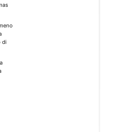
amas
almeno
a
 di
la
a