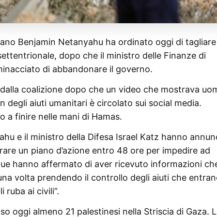
liano Benjamin Netanyahu ha ordinato oggi di tagliare 
a settentrionale, dopo che il ministro delle Finanze di
inacciato di abbandonare il governo.
 dalla coalizione dopo che un video che mostrava uom
 degli aiuti umanitari è circolato sui social media.
o a finire nelle mani di Hamas.
hu e il ministro della Difesa Israel Katz hanno annun
aborare un piano d’azione entro 48 ore per impedire ad
 due hanno affermato di aver ricevuto informazioni ch
 volta prendendo il controllo degli aiuti che entra
 ruba ai civili”.
iso oggi almeno 21 palestinesi nella Striscia di Gaza. 